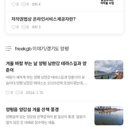
0
0
조회
4
저작권법상 온라인서비스제공자란?
0
0
조회
3
freekgb 이야기/경기도 양평
분류 전체보기
주요 글 목록
겨울 바람 부는 날 양평 남한강 테라스길과 양
춘이
글 내용
바람이 세차게 부는 양평 남한강 테라스길과 양춘이의 모
습이다.양평 남한강 테라스는 2025년에 조성되었는데, 강
변길을 걷는 것과는 또 다른 풍경을 연출한다.겨울 추운 날
작성시간
0
0
2026. 1. 12.
씨라 한적하지만 남한강, 산, 하늘이 어우러진 풍경을 보면
추위도 잊게 된다.
양평읍 양강섬 겨울 산책 풍경
글 내용
양평읍에 있는 양강섬 산책길에서 본 일상의 풍경. 얼음이
얼지 않은 강 아래로 잠수하는 새들.