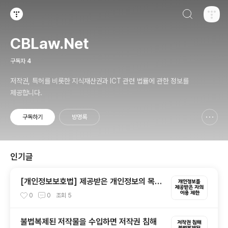
검색하기
티스토리
CBLaw.Net
구독자
4
저작권, 특허를 비롯한 지식재산권과 ICT 관련 법률에 관한 정보를
제공합니다.
구독하기
방명록
신고하기 레이어
열기
인기글
[개인정보보호법] 제공받은 개인정보의 목적
외의 이용 여부
0
0
조회
5
불법복제된 저작물을 수입하면 저작권 침해