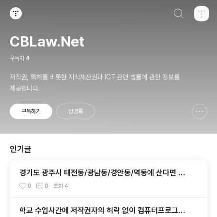
검색하기
티스토리
CBLaw.Net
구독자
4
저작권, 특허를 비롯한 지식재산권과 ICT 관련 법률에 관한 정보를
제공합니다.
구독하기
방명록
신고하기 레이어
열기
인기글
경기도 광주시 태전동/광남동/경안동/역동에 산다면 가
볼만한 맛집
0
0
조회
4
학교 수업시간에 저작권자의 허락 없이 컴퓨터프로그램