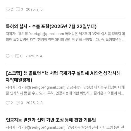
서 보안 내지는 안보에 관한 우려가 지속적으로 문제가 되어 왔다. 이 문제는 단순히
작성시간
2
0
2025. 2. 5.
딥시크의 문제만은 아니며, 우리 정부에서 사용하는 소프트웨어들이 상당부분 외국
소프트웨어라는 이유로 보안 내지는 안보 문제가 제기되기도 했다. 그리고 이는 미국
에서 중국의 하드웨어 장비와 소프트웨어가 국가 안보와 연결되어 통제의 대상이 되
특허의 실시 - 수출 포함(2025년 7월 22일부터)
었던 것과 일맥상통한다(정치적 배경의 문제를 배제하더라도 국가의 보안 내지는 안
글 내용
보 문제는 대단히 중요하다). 단지, 딥시크가..
저작자 : 강기봉 freekgb@gmail.com 특허법은 제2조 제3호에 실시를 정의함에
의해 특허발명에 대한 행위적 측면에서의 권리 범위를 규정합니다. 즉, 특허발명은
특허법에 의해 보호되는 발명의 실체적인 범위라고 한다면, 실시는 이러한 특허발명
에 대해서 특허권자가 권리를 행사할 수 있는 행위 측면의 권리 범위입니다. 기존 실
작성시간
1
0
2025. 2. 4.
시의 정의에는 물건의 발명에 대해 "물건을 생산ㆍ사용ㆍ양도ㆍ대여 또는 수입하거
나 그 물건의 양도 또는 대여의 청약(양도 또는 대여를 위한 전시를 포함한다. 이하
같다)을 하는 행위"로, 물건을 생산하는 방법의 발명에 대해 "생산한 물건을 사용ㆍ
[스크랩] 샘 올트먼 “핵 처럼 국제기구 설립해 AI안전성 감시해
양도ㆍ대여 또는 수입하거나 그 물건의 양도 또는 대여의 청약을 하는 행위"로 그 행
야”(매일경제)
위의 유형을 규정하였습니다. 그래서 수출에 대한 통제는..
글 내용
저작자 : 강기봉(freekgb@gmail.com) 인공지능의 안전성 내지는 위험성에 대해
잘 인식하지 못 할 수도 있다. 특히, 인공지능에 의한 짜릿하고 즐거운 기억들이 이를
더욱 방해할지도 모르고 괜한 걱정이나 규제일 수도 있다고 생각할 수도 있다. 그리
작성시간
2
0
2025. 2. 3.
고 영화 스페이스 오디세이, 월-E, 로보캅 등의 SF 영화들을 보면서 이건 아마도 먼
훗날의 이야기인 것처럼 느낄 수도 있다. 그렇지만 우리는 이미 서버 관리 프로그램
이 해킹 프로그램으로 둔갑하거나, 편리한 소프트웨어로 여겼던 것에 의해 프라이버
인공지능 발전과 신뢰 기반 조성 등에 관한 기본법
시가 침해되거나, 앱을 통한 피싱, 인터넷 사기 등에 의해 피해를 받는 상황 등을 겪어
글 내용
저작자 : 강기봉(freekgb@gmail.com) 「인공지능 발전과 신뢰 기반 조성 등에 관
왔고, 이러한 것들이 인공지능에 의해 당장에 더 용이해지고 고도화되었거나 될 것이