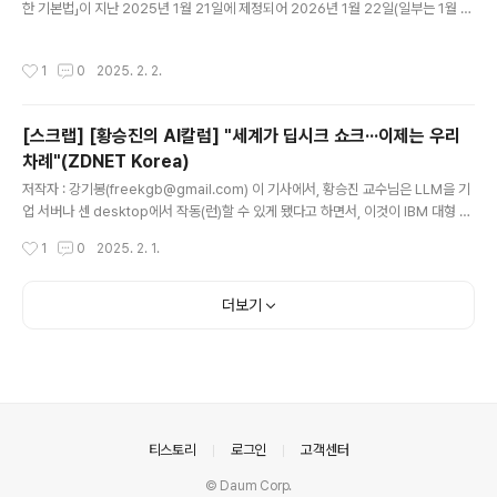
한 기본법」이 지난 2025년 1월 21일에 제정되어 2026년 1월 22일(일부는 1월 2
라는 것도 알고 있다. 특히 보안 문제..
4일)부터 시행됩니다. 그간의 해외의 입법 동향을 참조하고 다양한 논의들을 통한 결
과일 것입니다. 다만, 그 시행일이 2026년 1월이라는 점이 아쉽지만, 인공지능에 관
작성시간
1
0
2025. 2. 2.
한 중요한 법률인 만큼 그 시행을 위한 준비과정이 필요하기 때문인 것으로 이해됩니
다. 정책과 제도의 시행은 법률에 근거해야 하고 이것이 체계적이고 효과적 및 효율
적어야 한다는 점에 이 법률의 의의가 있습니다. 그리고 시행일까지 1년 정도의 기간
[스크랩] [황승진의 AI칼럼] "세계가 딥시크 쇼크···이제는 우리
이 있어 이 법률과 관련한 추가적인 논의가 이뤄질 수 있을 것으로 보입니다. 이 법률
차례"(ZDNET Korea)
은 제418회 국회(정기회) 제3..
글 내용
저작자 : 강기봉(freekgb@gmail.com) 이 기사에서, 황승진 교수님은 LLM을 기
업 서버나 센 desktop에서 작동(런)할 수 있게 됐다고 하면서, 이것이 IBM 대형 전
산시대에서 홈PC 시대로의 전환을 생각나게 한다고 한다. 이를 일명 ‘홈LLM’이라고
작성시간
1
0
2025. 2. 1.
했는데, MS의 윈도우즈 NT와 오픈소스 운영체제인 리눅스의 약진으로 '홈서버'가
일반화된 것을 고려하면, 가능한 시대적인 흐름으로 생각된다. 다만, 과거 사례들을
돌아보면, 가능성에서 시작하여 초기의 실험적 도입, 시도 및 연구를 넘어 본격적인
더보기
변화는 기업의 비즈니스 모델, 시장 창출, 수익성 등이 연관될 것으로 생각된다. * 황
승진, [황승진의 AI칼럼] "세계가 딥시크 쇼크···이제는 우리 차례", ZDNET Korea,
2025.0..
의안내
티스토리
로그인
고객센터
© Daum Corp.