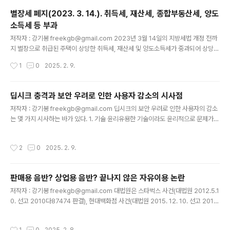
누구든지 다운로드 받을 수 있는 상태에 두었습니다(이하 ‘이 사건 게시행위’). 이 때,
별장세 폐지(2023. 3. 14.). 취득세, 재산세, 종합부동산세, 양도
전자의 행위는 고입선발고사, 대학수학능력시험 등 평가문제에 저작물의 전부 또는
소득세 등 부과
일부를 지문 및 참고자료 등으로 이용한 것으로 제32조의 시험문제를 위한 복제 등
글 내용
에 해당할 수 있어 저작재산..
저작자 : 강기봉 freekgb@gmail.com 2023년 3월 14일의 지방세법 개정 전까
지 별장으로 취급된 주택이 상당한 취득세, 재산세 및 양도소득세가 중과되어 상당한
비용을 지불해야 할 수 있었습니다. 다만, 별장은 종합부동산세법에서는 주택으로 보
작성시간
1
0
2025. 2. 9.
지 않았기 때문에 종합부동산세는 부과되지 않았습니다. 그렇지만 지방 소멸의 위기
속에서 이에 대한 비판이 있었으므로, 2023년 3월 14일에 별장세가 폐지되었습니
다. 다만, 이에 따라 별장으로 취급되었던 것이 주택으로 판단되는 경우에 여전히 취
딥시크 충격과 보안 우려로 인한 사용자 감소의 시사점
득세, 재산세 및 양도소득세의 대상(별장 중과세는 폐지)이 될 뿐만 아니라 종합부동
글 내용
저작자 : 강기봉 freekgb@gmail.com 딥시크의 보안 우려로 인한 사용자의 감소
산세의 대상이 될 수 있습니다. 별장은 아래와 같은 기준을 충족하는 주택을 말합니
는 몇 가지 시사하는 바가 있다. 1. 기술 윤리유용한 기술이라도 윤리적으로 문제가
다(구 지방세법 제13조 제5항 제1호. ..
발생하는 경우에는 성공적으로 사용자층을 확보하기 어렵고 발전에 장애가 된다. 2.
안보 및 보안기술은 때때로 안보 및 보안에 영향을 미칠 수 밖에 없고 공공기관과 기
작성시간
2
0
2025. 2. 9.
업들은 이러한 문제에 민감하게 대응해야 한다. 기술 및 산업 발전을 저해하지 않는
다는 전제 하에서 법제도적인 안전장치가 필요해 보인다. 3. 인터넷과 컴퓨팅 기술에
대한 신뢰성딥스크와 같은 우려가 계속된다면 인터넷 및 컴퓨팅 기술이나 이와 관련
판매용 음반? 상업용 음반? 끝나지 않은 자유이용 논란
한 소프트웨어에 대한 신뢰성이 저하되어 관련 시장이 전반적으로 발전의 장애 또는
글 내용
침체를 겪을 수 있다. 그럼에도 불구하고 딥시크에..
저작자 : 강기봉 freekgb@gmail.com 대법원은 스타벅스 사건(대법원 2012.5.1
0. 선고 2010다87474 판결), 현대백화점 사건(대법원 2015. 12. 10. 선고 2013
다219616 판결) 및 롯데하이마트 사건(대법원 2016.8.24 선고 2016다20465
3 판결)에서 판매용 음반에 대한 상반된 해석을 내림에 따라 저작물의 이용자들에게
작성시간