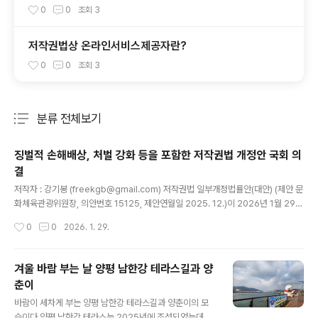
을 설치하여 이용해도 되나요?
0
0
조회
3
저작권법상 온라인서비스제공자란?
0
0
조회
3
분류 전체보기
주요 글 목록
징벌적 손해배상, 처벌 강화 등을 포함한 저작권법 개정안 국회 의
결
글 내용
저작자 : 강기봉 (freekgb@gmail.com) 저작권법 일부개정법률안(대안) (제안 문
화체육관광위원장, 의안번호 15125, 제안연월일 2025. 12.)이 2026년 1월 29일
에 국회 본회의에서 의결되었습니다. 이 개정안이 반영된 개정 저작권법은 공포 후 6
작성시간
0
0
2026. 1. 29.
개월이 경과한 날(2026년 8월 중)부터 시행되며, 다만 제2조, 제133조의2부터 제
133조의4까지 및 제142조제2항제4호의 개정규정은 공포 후 3개월이 경과한 날
(2026년 5월 중)부터 시행됩니다. 또한 제125조제4항 및 제5항의 징벌적 손해배
겨울 바람 부는 날 양평 남한강 테라스길과 양
상에 관한 개정규정은 이 법 시행 이후 침해행위가 발생한 경우부터 적용됩니다. ※
춘이
아래의 내용은 위 법률안의 내용을 그대로 또는 추가.변경하여 작성되었습니다. [제
글 내용
안이유] K-콘텐츠의 글로벌..
바람이 세차게 부는 양평 남한강 테라스길과 양춘이의 모
습이다.양평 남한강 테라스는 2025년에 조성되었는데, 강