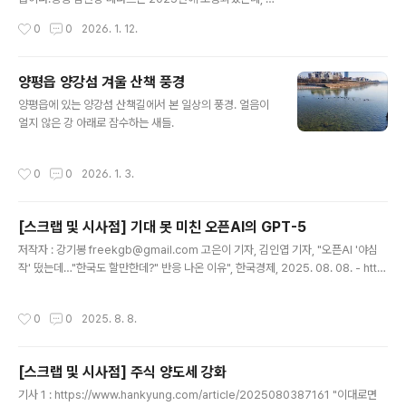
변길을 걷는 것과는 또 다른 풍경을 연출한다.겨울 추운 날
작성시간
0
0
2026. 1. 12.
씨라 한적하지만 남한강, 산, 하늘이 어우러진 풍경을 보면
추위도 잊게 된다.
양평읍 양강섬 겨울 산책 풍경
글 내용
양평읍에 있는 양강섬 산책길에서 본 일상의 풍경. 얼음이
얼지 않은 강 아래로 잠수하는 새들.
작성시간
0
0
2026. 1. 3.
[스크랩 및 시사점] 기대 못 미친 오픈AI의 GPT-5
글 내용
저작자 : 강기봉 freekgb@gmail.com 고은이 기자, 김인엽 기자, "오픈AI '야심
작' 떴는데…"한국도 할만한데?" 반응 나온 이유", 한국경제, 2025. 08. 08. - http
s://n.news.naver.com/mnews/article/015/0005168566 오픈AI '야심작'
떴는데…"한국도 할만한데?" 반응 나온 이유“한 가지 모델로 통합돼 이용이 간단해
작성시간
0
0
2025. 8. 8.
졌다. 코딩 능력도 향상됐다. 하지만 게임체인저급 혁신은 없었다.” 8일 오픈AI의 신
규 인공지능(AI) 모델 GPT-5가 공개된 후 터져 나온 글로벌 테크 전문가n.news.n
aver.com [사안]오픈AI의 신규 인공지능(AI) 모델 GPT-5가 공개되었고 종합성
[스크랩 및 시사점] 주식 양도세 강화
능에서 1위의 평가를 받았지만, 글로벌 테크 전문가들은 대..
글 내용
기사 1 : https://www.hankyung.com/article/2025080387161 "이대로면