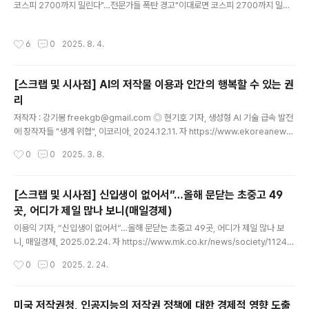
코스피 2700까지 밀린다"…전문가들 폭탄 경고"이대로면 코스피 2700까지 밀린
다"…전문가들 폭탄 경고, 세제개편안 후폭풍 전문가들이 본 하반기 증시 증시 부양
의지에 찬물 정부 엇박자에 투자자 신뢰 깨져 추가 조정 가능성도 대비해야www.ha
작성시간
6
0
2025. 8. 4.
nkyung.com 기사 2 : https://news.mt.co.kr/mtview.php?no=20250803
16492194275 與, '주식 양도세 강화' 재검토...'50억' 유지냐, '20억' 절충안이냐
- 머니투데이주식 양도소득세 과세 대상인 대주주 기준을 50억원에서 10억원으로
[스크랩 및 시사점] AI의 저작물 이용과 인간의 행복할 수 있는 권
강화하는 정부의 세제 개편안에 대해 여당이 재검토에 들어간 것은 이재..
리
글 내용
저작자 : 강기봉 freekgb@gmail.com ◎ 현기호 기자, 생성형 AI 기술 급속 발전
에 창작자들 "생계 위협", 이코리아, 2024.12.11. 자 https://www.ekoreanews.
co.kr/news/articleView.html?idxno=76865 ◎ 김현경 기자, AI-저작권 협
작성시간
0
0
2025. 3. 8.
의체 “TDM 면책 규정 도입 필요”, 헤럴드경제, 2024.12.13 자 https://biz.heral
dcorp.com/article/10015267 AI에게 학습자료를 제공한 결과물인 산출물의 방
식이나 내용은 AI의 종류에 따라 다를 수 있다. 예를 들어 덱스트 및 데이터 마이닝(T
[스크랩 및 시사점] 신입생이 없어서”…올해 문닫는 초중고 49
ext and Data Mining, TDM)과 생성형 AI의 산출물은 단순한 통계적 자료와 기존
곳, 어디가 제일 많나 보니(매일경제)
작품의 기법이나 내용..
글 내용
이용익 기자, “신입생이 없어서”…올해 문닫는 초중고 49곳, 어디가 제일 많나 보
니, 매일경제, 2025.02.24. 자 https://www.mk.co.kr/news/society/11248
197 “신입생이 없어서”…올해 문닫는 초중고 49곳, 어디가 제일 많나 보니 - 매일경
작성시간
0
0
2025. 2. 24.
제저출생에 따른 학령인구 감소로 올해 문을 닫는 전국 초중고가 49곳에 이르는 곳
으로 나타났다. 특히 지방에서는 지난해 입학생이 단 한 명도 없었던 초등학교가 크
게 늘며 앞으로도 문을 닫는www.mk.co.kr 초중고 폐교가 늘고 있다는 점은 이미
미국 저작권청, 인공지능의 저작권 정책에 대한 경제적 영향 도출