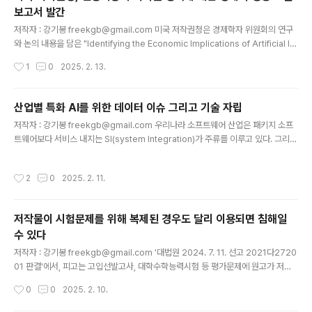
예상된 일인 것 같다.다만, 지방소멸 현상이 계속되고 있으므로,폐교가 된 후에 해당
보고서 발간
지역 경제나 인구에 어떤 영향을 미치는지 과거 통계 분석과 모니터링을 통해 경제
글 내용
및 정책적인 측면에..
저작자 : 강기봉 freekgb@gmail.com 미국 저작권청은 경제학자 위원회의 연구
와 논의 내용을 담은 "Identifying the Economic Implications of Artificial Int
elligence for Copyright Policy(인공지능의 저작권 정책에 대한 경제적 영향 도
작성시간
1
0
2025. 2. 13.
출)" 보고서를 2025년 2월 12일(미국 시간)에 출간하였습니다. 이 보고서는 'Con
text and Direction for Economic Research(경제 연구의 배경 및 방향)'를 부
제로 하고 있으며, 인공지능과 저작권 정책의 교차 영역에서 벌어지는 경제적 문제들
산업별 특화 AI를 위한 데이터 이슈 그리고 기술 자립
에 대해 다루고 있습니다. 다만, 이 보고서는 일반인이 아니라 이미 어느 정도 경제 개
글 내용
저작자 : 강기봉 freekgb@gmail.com 우리나라 소프트웨어 산업은 패키지 소프
념과 복합에 대한 이해를 가진 독자들을..
트웨어보다 서비스 내지는 SI(system Integration)가 주류를 이루고 있다. 그리고
기업들은 소프트웨어 및 컴퓨터 시스템을 이용한 경영 시스템을 마련해 왔으며, 스마
트 공장, 스마트 물류 등을 진행해 왔다. 또한 기술자들의 기술과 경험을 데이터화하
작성시간
2
0
2025. 2. 11.
여 노하우를 축적하고 체계화하여 기업 경영에 반영해 왔다. 이런 배경 하에, 산업별
로 특화된 AI는 산업 분야에 맞는 알고리즘 체계를 개발함에 의해 기업에 축적된 데
이터를 활용하여 상당한 성능을 갖출 것으로 보인다. 그리고 AI 관련 기업들이 비즈
저작물이 시험문제를 위해 복제된 경우도 달리 이용되면 침해일
니스 모델을 창출하기에도 구체적인 시장을 기대할 수 있고 성공 가능성이 높다고 생
수 있다
각된다. 다만, 여기에는 몇 가지 전..
글 내용
저작자 : 강기봉 freekgb@gmail.com '대법원 2024. 7. 11. 선고 2021다2720
01 판결'에서, 피고는 고입선발고사, 대학수학능력시험 등 평가문제에 원고가 저작
권자들로부터 저작권을 신탁받아 관리하는 저작물(이하 ‘이 사건 저작물’)의 전부 또
작성시간
0
0
2025. 2. 10.
는 일부를 지문 및 참고자료 등으로 이용하였는데, 해당 시험이 종료된 후에 피고 홈
페이지 등에 이 사건 저작물을 이용한 평가문제(이하 ‘이 사건 평가문제’)를 게시하여