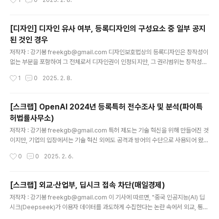
1
0
2025. 2. 8.
혼란을 주었지만, 지난 2016년의 저작권법 개정([시행 2016. 9. 23.] [법률 제140
83호, 2016. 3. 22., 일부개정])에서 판매용 음반을 상업용 음반으로 개정함에 따
라 이러한 문제가 일단락되는 듯 했습니다. 즉, 상업용 음반은 현대백화점 사건에서
[디자인] 디자인 유사 여부, 등록디자인의 구성요소 중 일부 공지
의 판매용 음반에 대한 해석인 '‘판매용 음반’에는 불특정 다수인에게 판매할..
된 것인 경우
글 내용
저작자 : 강기봉 freekgb@gmail.com 디자인보호법상의 등록디자인은 창작성이
없는 부분을 포함하여 그 전체로서 디자인권이 인정되지만, 그 권리범위는 창작성이
있는 부분에 초점을 두어 결정되며, 이에 따라 법원에서 그 유사범위를 판단할 때도
작성시간
1
0
2025. 2. 8.
창작성이 없는 부분은 그 중요도를 낮게 평가합니다. 대법원은 아래와 같이 디자인의
유사 여부는 그 외관을 전체적으로 대비 관찰하는 것을 원칙으로 하지만, 물품의 기
능을 확보하는 것과 같이 창작성이 결여되어 있는 부분에 대해서는 그 중요도를 낮게
[스크랩] OpenAI 2024년 등록특허 전수조사 및 분석(파이특
평가하여야 하여야 하며, 선택 가능한 대체 형상이 존재하는 경우와 같이 창작성의
허법률사무소)
기여가 있는 경우라면 그 중요도를 낮게 평가하지 않아야 한다고 판시한 바 있습니
글 내용
다. 대법원(대법원 2020. 9. 3. 선고 2016후1..
저작자 : 강기봉 freekgb@gmail.com 특허 제도는 기술 혁신을 위해 만들어진 것
이지만, 기업의 입장에서는 기술 혁신 외에도 공격과 방어의 수단으로 사용되어 왔
다. 특히 국가는 기술 혁신과 발전을 도모하기 위한 정책적인 배경에서 특허제도를
작성시간
0
0
2025. 2. 6.
운영하더라도, 이는 기업에게 기술혁신의 인센티브를 제공할 만큼 기업이 시장에서
독점을 형성하거나 유지하기 위한 방법이 되기도 한다. 오픈AI는 당초의 예상과는 달
리 폐쇄적인 개발 체계를 지속하고 있고 API에 관한 코드를 오픈소스로 제공하는 것
[스크랩] 외교·산업부, 딥시크 접속 차단(매일경제)
외에 자사의 인공지능 프로그램에 대해서는 독점 소프트웨어로 유지하고 있다. 그리
글 내용
저작자 : 강기봉 freekgb@gmail.com 이 기사에 따르면, "중국 인공지능(AI) 딥
고 오픈AI는 인공지능에 관한 기술들을 특허출원하고 있다. 이를 두고 오픈AI가 특
시크(Deepseek)가 이용자 데이터를 과도하게 수집한다는 논란 속에서 외교, 통상
허제도로 기술을 독점적으로 행사하려 한다고 단정하기는 어..
분야 정부 부처들이 딥시크 접속을 차단했다."고 한다. 컴퓨터와 인터넷이 발전하면