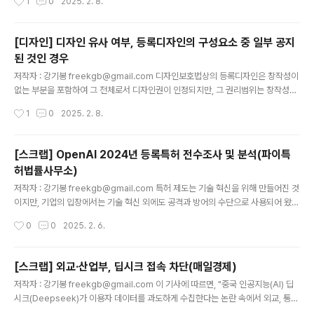
1
0
2025. 2. 8.
혼란을 주었지만, 지난 2016년의 저작권법 개정([시행 2016. 9. 23.] [법률 제140
83호, 2016. 3. 22., 일부개정])에서 판매용 음반을 상업용 음반으로 개정함에 따
라 이러한 문제가 일단락되는 듯 했습니다. 즉, 상업용 음반은 현대백화점 사건에서
[디자인] 디자인 유사 여부, 등록디자인의 구성요소 중 일부 공지
의 판매용 음반에 대한 해석인 '‘판매용 음반’에는 불특정 다수인에게 판매할..
된 것인 경우
글 내용
저작자 : 강기봉 freekgb@gmail.com 디자인보호법상의 등록디자인은 창작성이
없는 부분을 포함하여 그 전체로서 디자인권이 인정되지만, 그 권리범위는 창작성이
있는 부분에 초점을 두어 결정되며, 이에 따라 법원에서 그 유사범위를 판단할 때도
작성시간
1
0
2025. 2. 8.
창작성이 없는 부분은 그 중요도를 낮게 평가합니다. 대법원은 아래와 같이 디자인의
유사 여부는 그 외관을 전체적으로 대비 관찰하는 것을 원칙으로 하지만, 물품의 기
능을 확보하는 것과 같이 창작성이 결여되어 있는 부분에 대해서는 그 중요도를 낮게
[스크랩] OpenAI 2024년 등록특허 전수조사 및 분석(파이특
평가하여야 하여야 하며, 선택 가능한 대체 형상이 존재하는 경우와 같이 창작성의
허법률사무소)
기여가 있는 경우라면 그 중요도를 낮게 평가하지 않아야 한다고 판시한 바 있습니
글 내용
다. 대법원(대법원 2020. 9. 3. 선고 2016후1..
저작자 : 강기봉 freekgb@gmail.com 특허 제도는 기술 혁신을 위해 만들어진 것
이지만, 기업의 입장에서는 기술 혁신 외에도 공격과 방어의 수단으로 사용되어 왔
다. 특히 국가는 기술 혁신과 발전을 도모하기 위한 정책적인 배경에서 특허제도를
작성시간
0
0
2025. 2. 6.
운영하더라도, 이는 기업에게 기술혁신의 인센티브를 제공할 만큼 기업이 시장에서
독점을 형성하거나 유지하기 위한 방법이 되기도 한다. 오픈AI는 당초의 예상과는 달
리 폐쇄적인 개발 체계를 지속하고 있고 API에 관한 코드를 오픈소스로 제공하는 것
[스크랩] 외교·산업부, 딥시크 접속 차단(매일경제)
외에 자사의 인공지능 프로그램에 대해서는 독점 소프트웨어로 유지하고 있다. 그리
글 내용
저작자 : 강기봉 freekgb@gmail.com 이 기사에 따르면, "중국 인공지능(AI) 딥
고 오픈AI는 인공지능에 관한 기술들을 특허출원하고 있다. 이를 두고 오픈AI가 특
시크(Deepseek)가 이용자 데이터를 과도하게 수집한다는 논란 속에서 외교, 통상
허제도로 기술을 독점적으로 행사하려 한다고 단정하기는 어..
분야 정부 부처들이 딥시크 접속을 차단했다."고 한다. 컴퓨터와 인터넷이 발전하면