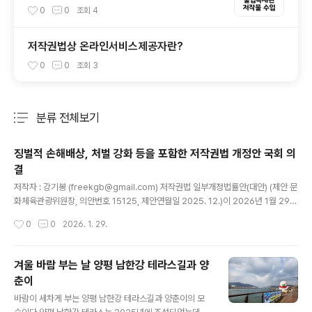
0
0
조회
4
저작권법상 온라인서비스제공자란?
0
0
조회
3
분류 전체보기
주요 글 목록
징벌적 손해배상, 처벌 강화 등을 포함한 저작권법 개정안 국회 의
결
글 내용
저작자 : 강기봉 (freekgb@gmail.com) 저작권법 일부개정법률안(대안) (제안 문
화체육관광위원장, 의안번호 15125, 제안연월일 2025. 12.)이 2026년 1월 29일
에 국회 본회의에서 의결되었습니다. 이 개정안이 반영된 개정 저작권법은 공포 후 6
작성시간
0
0
2026. 1. 29.
개월이 경과한 날(2026년 8월 중)부터 시행되며, 다만 제2조, 제133조의2부터 제
133조의4까지 및 제142조제2항제4호의 개정규정은 공포 후 3개월이 경과한 날
(2026년 5월 중)부터 시행됩니다. 또한 제125조제4항 및 제5항의 징벌적 손해배
겨울 바람 부는 날 양평 남한강 테라스길과 양
상에 관한 개정규정은 이 법 시행 이후 침해행위가 발생한 경우부터 적용됩니다. ※
춘이
아래의 내용은 위 법률안의 내용을 그대로 또는 추가.변경하여 작성되었습니다. [제
글 내용
안이유] K-콘텐츠의 글로벌..
바람이 세차게 부는 양평 남한강 테라스길과 양춘이의 모