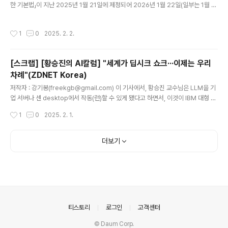
한 기본법」이 지난 2025년 1월 21일에 제정되어 2026년 1월 22일(일부는 1월 2
라는 것도 알고 있다. 특히 보안 문제..
4일)부터 시행됩니다. 그간의 해외의 입법 동향을 참조하고 다양한 논의들을 통한 결
과일 것입니다. 다만, 그 시행일이 2026년 1월이라는 점이 아쉽지만, 인공지능에 관
작성시간
1
0
2025. 2. 2.
한 중요한 법률인 만큼 그 시행을 위한 준비과정이 필요하기 때문인 것으로 이해됩니
다. 정책과 제도의 시행은 법률에 근거해야 하고 이것이 체계적이고 효과적 및 효율
적어야 한다는 점에 이 법률의 의의가 있습니다. 그리고 시행일까지 1년 정도의 기간
[스크랩] [황승진의 AI칼럼] "세계가 딥시크 쇼크···이제는 우리
이 있어 이 법률과 관련한 추가적인 논의가 이뤄질 수 있을 것으로 보입니다. 이 법률
차례"(ZDNET Korea)
은 제418회 국회(정기회) 제3..
글 내용
저작자 : 강기봉(freekgb@gmail.com) 이 기사에서, 황승진 교수님은 LLM을 기
업 서버나 센 desktop에서 작동(런)할 수 있게 됐다고 하면서, 이것이 IBM 대형 전
산시대에서 홈PC 시대로의 전환을 생각나게 한다고 한다. 이를 일명 ‘홈LLM’이라고
작성시간
1
0
2025. 2. 1.
했는데, MS의 윈도우즈 NT와 오픈소스 운영체제인 리눅스의 약진으로 '홈서버'가
일반화된 것을 고려하면, 가능한 시대적인 흐름으로 생각된다. 다만, 과거 사례들을
돌아보면, 가능성에서 시작하여 초기의 실험적 도입, 시도 및 연구를 넘어 본격적인
더보기
변화는 기업의 비즈니스 모델, 시장 창출, 수익성 등이 연관될 것으로 생각된다. * 황
승진, [황승진의 AI칼럼] "세계가 딥시크 쇼크···이제는 우리 차례", ZDNET Korea,
2025.0..
의안내
티스토리
로그인
고객센터
© Daum Corp.