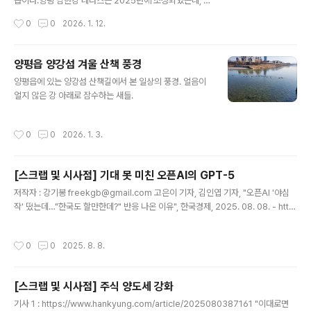
습이다.양평 남한강 테라스는 2025년에 조성되었는데, 강
변길을 걷는 것과는 또 다른 풍경을 연출한다.겨울 추운 날
작성시간
0
0
2026. 1. 12.
씨라 한적하지만 남한강, 산, 하늘이 어우러진 풍경을 보면
추위도 잊게 된다.
양평읍 양강섬 겨울 산책 풍경
글 내용
양평읍에 있는 양강섬 산책길에서 본 일상의 풍경. 얼음이
얼지 않은 강 아래로 잠수하는 새들.
작성시간
0
0
2026. 1. 3.
[스크랩 및 시사점] 기대 못 미친 오픈AI의 GPT-5
글 내용
저작자 : 강기봉 freekgb@gmail.com 고은이 기자, 김인엽 기자, "오픈AI '야심
작' 떴는데…"한국도 할만한데?" 반응 나온 이유", 한국경제, 2025. 08. 08. - http
s://n.news.naver.com/mnews/article/015/0005168566 오픈AI '야심작'
떴는데…"한국도 할만한데?" 반응 나온 이유“한 가지 모델로 통합돼 이용이 간단해
작성시간
0
0
2025. 8. 8.
졌다. 코딩 능력도 향상됐다. 하지만 게임체인저급 혁신은 없었다.” 8일 오픈AI의 신
규 인공지능(AI) 모델 GPT-5가 공개된 후 터져 나온 글로벌 테크 전문가n.news.n
aver.com [사안]오픈AI의 신규 인공지능(AI) 모델 GPT-5가 공개되었고 종합성
[스크랩 및 시사점] 주식 양도세 강화
능에서 1위의 평가를 받았지만, 글로벌 테크 전문가들은 대..
글 내용
기사 1 : https://www.hankyung.com/article/2025080387161 "이대로면