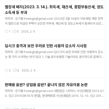
누구든지 다운로드 받을 수 있는 상태에 두었습니다(이하 ‘이 사건 게시행위’). 이 때,
별장세 폐지(2023. 3. 14.). 취득세, 재산세, 종합부동산세, 양도
전자의 행위는 고입선발고사, 대학수학능력시험 등 평가문제에 저작물의 전부 또는
소득세 등 부과
일부를 지문 및 참고자료 등으로 이용한 것으로 제32조의 시험문제를 위한 복제 등
글 내용
에 해당할 수 있어 저작재산..
저작자 : 강기봉 freekgb@gmail.com 2023년 3월 14일의 지방세법 개정 전까
지 별장으로 취급된 주택이 상당한 취득세, 재산세 및 양도소득세가 중과되어 상당한
비용을 지불해야 할 수 있었습니다. 다만, 별장은 종합부동산세법에서는 주택으로 보
작성시간
1
0
2025. 2. 9.
지 않았기 때문에 종합부동산세는 부과되지 않았습니다. 그렇지만 지방 소멸의 위기
속에서 이에 대한 비판이 있었으므로, 2023년 3월 14일에 별장세가 폐지되었습니
다. 다만, 이에 따라 별장으로 취급되었던 것이 주택으로 판단되는 경우에 여전히 취
딥시크 충격과 보안 우려로 인한 사용자 감소의 시사점
득세, 재산세 및 양도소득세의 대상(별장 중과세는 폐지)이 될 뿐만 아니라 종합부동
글 내용
저작자 : 강기봉 freekgb@gmail.com 딥시크의 보안 우려로 인한 사용자의 감소
산세의 대상이 될 수 있습니다. 별장은 아래와 같은 기준을 충족하는 주택을 말합니
는 몇 가지 시사하는 바가 있다. 1. 기술 윤리유용한 기술이라도 윤리적으로 문제가
다(구 지방세법 제13조 제5항 제1호. ..
발생하는 경우에는 성공적으로 사용자층을 확보하기 어렵고 발전에 장애가 된다. 2.
안보 및 보안기술은 때때로 안보 및 보안에 영향을 미칠 수 밖에 없고 공공기관과 기
작성시간
2
0
2025. 2. 9.
업들은 이러한 문제에 민감하게 대응해야 한다. 기술 및 산업 발전을 저해하지 않는
다는 전제 하에서 법제도적인 안전장치가 필요해 보인다. 3. 인터넷과 컴퓨팅 기술에
대한 신뢰성딥스크와 같은 우려가 계속된다면 인터넷 및 컴퓨팅 기술이나 이와 관련
판매용 음반? 상업용 음반? 끝나지 않은 자유이용 논란
한 소프트웨어에 대한 신뢰성이 저하되어 관련 시장이 전반적으로 발전의 장애 또는
글 내용
침체를 겪을 수 있다. 그럼에도 불구하고 딥시크에..
저작자 : 강기봉 freekgb@gmail.com 대법원은 스타벅스 사건(대법원 2012.5.1
0. 선고 2010다87474 판결), 현대백화점 사건(대법원 2015. 12. 10. 선고 2013
다219616 판결) 및 롯데하이마트 사건(대법원 2016.8.24 선고 2016다20465
3 판결)에서 판매용 음반에 대한 상반된 해석을 내림에 따라 저작물의 이용자들에게
작성시간