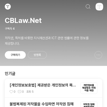
검색하기
티스토리
CBLaw.Net
구독자
4
저작권, 특허를 비롯한 지식재산권과 ICT 관련 법률에 관한 정보를
제공합니다.
구독하기
방명록
신고하기 레이어
열기
인기글
[개인정보보호법] 제공받은 개인정보의 목적
외의 이용 여부
0
0
조회
5
불법복제된 저작물을 수입하면 저작권 침해