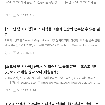
코스피 2700까지 밀린다"…전문가들 폭탄 경고"이대로면 코스피 2700까지 밀린
다"…전문가들 폭탄 경고, 세제개편안 후폭풍 전문가들이 본 하반기 증시 증시 부양
의지에 찬물 정부 엇박자에 투자자 신뢰 깨져 추가 조정 가능성도 대비해야www.ha
작성시간
6
0
2025. 8. 4.
nkyung.com 기사 2 : https://news.mt.co.kr/mtview.php?no=20250803
16492194275 與, '주식 양도세 강화' 재검토...'50억' 유지냐, '20억' 절충안이냐
- 머니투데이주식 양도소득세 과세 대상인 대주주 기준을 50억원에서 10억원으로
[스크랩 및 시사점] AI의 저작물 이용과 인간의 행복할 수 있는 권
강화하는 정부의 세제 개편안에 대해 여당이 재검토에 들어간 것은 이재..
리
글 내용
저작자 : 강기봉 freekgb@gmail.com ◎ 현기호 기자, 생성형 AI 기술 급속 발전
에 창작자들 "생계 위협", 이코리아, 2024.12.11. 자 https://www.ekoreanews.
co.kr/news/articleView.html?idxno=76865 ◎ 김현경 기자, AI-저작권 협
작성시간
0
0
2025. 3. 8.
의체 “TDM 면책 규정 도입 필요”, 헤럴드경제, 2024.12.13 자 https://biz.heral
dcorp.com/article/10015267 AI에게 학습자료를 제공한 결과물인 산출물의 방
식이나 내용은 AI의 종류에 따라 다를 수 있다. 예를 들어 덱스트 및 데이터 마이닝(T
[스크랩 및 시사점] 신입생이 없어서”…올해 문닫는 초중고 49
ext and Data Mining, TDM)과 생성형 AI의 산출물은 단순한 통계적 자료와 기존
곳, 어디가 제일 많나 보니(매일경제)
작품의 기법이나 내용..
글 내용
이용익 기자, “신입생이 없어서”…올해 문닫는 초중고 49곳, 어디가 제일 많나 보
니, 매일경제, 2025.02.24. 자 https://www.mk.co.kr/news/society/11248
197 “신입생이 없어서”…올해 문닫는 초중고 49곳, 어디가 제일 많나 보니 - 매일경
작성시간
0
0
2025. 2. 24.
제저출생에 따른 학령인구 감소로 올해 문을 닫는 전국 초중고가 49곳에 이르는 곳
으로 나타났다. 특히 지방에서는 지난해 입학생이 단 한 명도 없었던 초등학교가 크
게 늘며 앞으로도 문을 닫는www.mk.co.kr 초중고 폐교가 늘고 있다는 점은 이미
미국 저작권청, 인공지능의 저작권 정책에 대한 경제적 영향 도출