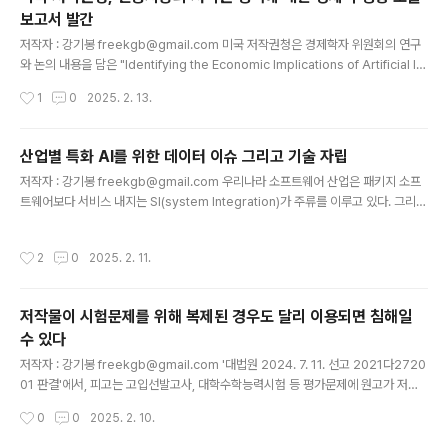
예상된 일인 것 같다.다만, 지방소멸 현상이 계속되고 있으므로,폐교가 된 후에 해당
보고서 발간
지역 경제나 인구에 어떤 영향을 미치는지 과거 통계 분석과 모니터링을 통해 경제
글 내용
및 정책적인 측면에..
저작자 : 강기봉 freekgb@gmail.com 미국 저작권청은 경제학자 위원회의 연구
와 논의 내용을 담은 "Identifying the Economic Implications of Artificial Int
elligence for Copyright Policy(인공지능의 저작권 정책에 대한 경제적 영향 도
작성시간
1
0
2025. 2. 13.
출)" 보고서를 2025년 2월 12일(미국 시간)에 출간하였습니다. 이 보고서는 'Con
text and Direction for Economic Research(경제 연구의 배경 및 방향)'를 부
제로 하고 있으며, 인공지능과 저작권 정책의 교차 영역에서 벌어지는 경제적 문제들
산업별 특화 AI를 위한 데이터 이슈 그리고 기술 자립
에 대해 다루고 있습니다. 다만, 이 보고서는 일반인이 아니라 이미 어느 정도 경제 개
글 내용
저작자 : 강기봉 freekgb@gmail.com 우리나라 소프트웨어 산업은 패키지 소프
념과 복합에 대한 이해를 가진 독자들을..
트웨어보다 서비스 내지는 SI(system Integration)가 주류를 이루고 있다. 그리고
기업들은 소프트웨어 및 컴퓨터 시스템을 이용한 경영 시스템을 마련해 왔으며, 스마
트 공장, 스마트 물류 등을 진행해 왔다. 또한 기술자들의 기술과 경험을 데이터화하
작성시간
2
0
2025. 2. 11.
여 노하우를 축적하고 체계화하여 기업 경영에 반영해 왔다. 이런 배경 하에, 산업별
로 특화된 AI는 산업 분야에 맞는 알고리즘 체계를 개발함에 의해 기업에 축적된 데
이터를 활용하여 상당한 성능을 갖출 것으로 보인다. 그리고 AI 관련 기업들이 비즈
저작물이 시험문제를 위해 복제된 경우도 달리 이용되면 침해일
니스 모델을 창출하기에도 구체적인 시장을 기대할 수 있고 성공 가능성이 높다고 생
수 있다
각된다. 다만, 여기에는 몇 가지 전..
글 내용
저작자 : 강기봉 freekgb@gmail.com '대법원 2024. 7. 11. 선고 2021다2720
01 판결'에서, 피고는 고입선발고사, 대학수학능력시험 등 평가문제에 원고가 저작
권자들로부터 저작권을 신탁받아 관리하는 저작물(이하 ‘이 사건 저작물’)의 전부 또
작성시간
0
0
2025. 2. 10.
는 일부를 지문 및 참고자료 등으로 이용하였는데, 해당 시험이 종료된 후에 피고 홈
페이지 등에 이 사건 저작물을 이용한 평가문제(이하 ‘이 사건 평가문제’)를 게시하여