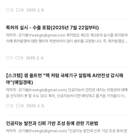
서 보안 내지는 안보에 관한 우려가 지속적으로 문제가 되어 왔다. 이 문제는 단순히
작성시간
2
0
2025. 2. 5.
딥시크의 문제만은 아니며, 우리 정부에서 사용하는 소프트웨어들이 상당부분 외국
소프트웨어라는 이유로 보안 내지는 안보 문제가 제기되기도 했다. 그리고 이는 미국
에서 중국의 하드웨어 장비와 소프트웨어가 국가 안보와 연결되어 통제의 대상이 되
특허의 실시 - 수출 포함(2025년 7월 22일부터)
었던 것과 일맥상통한다(정치적 배경의 문제를 배제하더라도 국가의 보안 내지는 안
글 내용
보 문제는 대단히 중요하다). 단지, 딥시크가..
저작자 : 강기봉 freekgb@gmail.com 특허법은 제2조 제3호에 실시를 정의함에
의해 특허발명에 대한 행위적 측면에서의 권리 범위를 규정합니다. 즉, 특허발명은
특허법에 의해 보호되는 발명의 실체적인 범위라고 한다면, 실시는 이러한 특허발명
에 대해서 특허권자가 권리를 행사할 수 있는 행위 측면의 권리 범위입니다. 기존 실
작성시간
1
0
2025. 2. 4.
시의 정의에는 물건의 발명에 대해 "물건을 생산ㆍ사용ㆍ양도ㆍ대여 또는 수입하거
나 그 물건의 양도 또는 대여의 청약(양도 또는 대여를 위한 전시를 포함한다. 이하
같다)을 하는 행위"로, 물건을 생산하는 방법의 발명에 대해 "생산한 물건을 사용ㆍ
[스크랩] 샘 올트먼 “핵 처럼 국제기구 설립해 AI안전성 감시해
양도ㆍ대여 또는 수입하거나 그 물건의 양도 또는 대여의 청약을 하는 행위"로 그 행
야”(매일경제)
위의 유형을 규정하였습니다. 그래서 수출에 대한 통제는..
글 내용
저작자 : 강기봉(freekgb@gmail.com) 인공지능의 안전성 내지는 위험성에 대해
잘 인식하지 못 할 수도 있다. 특히, 인공지능에 의한 짜릿하고 즐거운 기억들이 이를
더욱 방해할지도 모르고 괜한 걱정이나 규제일 수도 있다고 생각할 수도 있다. 그리
작성시간
2
0
2025. 2. 3.
고 영화 스페이스 오디세이, 월-E, 로보캅 등의 SF 영화들을 보면서 이건 아마도 먼
훗날의 이야기인 것처럼 느낄 수도 있다. 그렇지만 우리는 이미 서버 관리 프로그램
이 해킹 프로그램으로 둔갑하거나, 편리한 소프트웨어로 여겼던 것에 의해 프라이버
인공지능 발전과 신뢰 기반 조성 등에 관한 기본법
시가 침해되거나, 앱을 통한 피싱, 인터넷 사기 등에 의해 피해를 받는 상황 등을 겪어
글 내용
저작자 : 강기봉(freekgb@gmail.com) 「인공지능 발전과 신뢰 기반 조성 등에 관
왔고, 이러한 것들이 인공지능에 의해 당장에 더 용이해지고 고도화되었거나 될 것이