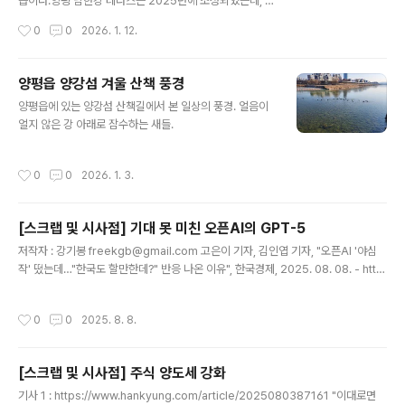
습이다.양평 남한강 테라스는 2025년에 조성되었는데, 강
변길을 걷는 것과는 또 다른 풍경을 연출한다.겨울 추운 날
작성시간
0
0
2026. 1. 12.
씨라 한적하지만 남한강, 산, 하늘이 어우러진 풍경을 보면
추위도 잊게 된다.
양평읍 양강섬 겨울 산책 풍경
글 내용
양평읍에 있는 양강섬 산책길에서 본 일상의 풍경. 얼음이
얼지 않은 강 아래로 잠수하는 새들.
작성시간
0
0
2026. 1. 3.
[스크랩 및 시사점] 기대 못 미친 오픈AI의 GPT-5
글 내용
저작자 : 강기봉 freekgb@gmail.com 고은이 기자, 김인엽 기자, "오픈AI '야심
작' 떴는데…"한국도 할만한데?" 반응 나온 이유", 한국경제, 2025. 08. 08. - http
s://n.news.naver.com/mnews/article/015/0005168566 오픈AI '야심작'
떴는데…"한국도 할만한데?" 반응 나온 이유“한 가지 모델로 통합돼 이용이 간단해
작성시간
0
0
2025. 8. 8.
졌다. 코딩 능력도 향상됐다. 하지만 게임체인저급 혁신은 없었다.” 8일 오픈AI의 신
규 인공지능(AI) 모델 GPT-5가 공개된 후 터져 나온 글로벌 테크 전문가n.news.n
aver.com [사안]오픈AI의 신규 인공지능(AI) 모델 GPT-5가 공개되었고 종합성
[스크랩 및 시사점] 주식 양도세 강화
능에서 1위의 평가를 받았지만, 글로벌 테크 전문가들은 대..
글 내용
기사 1 : https://www.hankyung.com/article/2025080387161 "이대로면