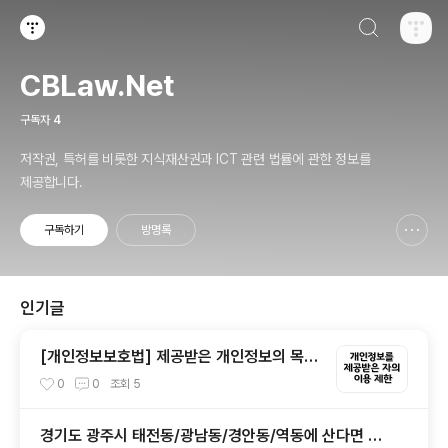
검색하기
티스토리
CBLaw.Net
구독자
4
저작권, 특허를 비롯한 지식재산권과 ICT 관련 법률에 관한 정보를
제공합니다.
구독하기
방명록
신고하기 레이어
열기
인기글
[개인정보보호법] 제공받은 개인정보의 목적
외의 이용 여부
0
0
조회
5
경기도 광주시 태전동/광남동/경안동/역동에 산다면 가