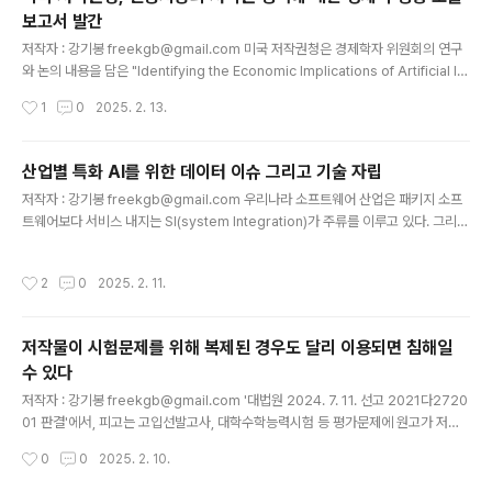
예상된 일인 것 같다.다만, 지방소멸 현상이 계속되고 있으므로,폐교가 된 후에 해당
보고서 발간
지역 경제나 인구에 어떤 영향을 미치는지 과거 통계 분석과 모니터링을 통해 경제
글 내용
및 정책적인 측면에..
저작자 : 강기봉 freekgb@gmail.com 미국 저작권청은 경제학자 위원회의 연구
와 논의 내용을 담은 "Identifying the Economic Implications of Artificial Int
elligence for Copyright Policy(인공지능의 저작권 정책에 대한 경제적 영향 도
작성시간
1
0
2025. 2. 13.
출)" 보고서를 2025년 2월 12일(미국 시간)에 출간하였습니다. 이 보고서는 'Con
text and Direction for Economic Research(경제 연구의 배경 및 방향)'를 부
제로 하고 있으며, 인공지능과 저작권 정책의 교차 영역에서 벌어지는 경제적 문제들
산업별 특화 AI를 위한 데이터 이슈 그리고 기술 자립
에 대해 다루고 있습니다. 다만, 이 보고서는 일반인이 아니라 이미 어느 정도 경제 개
글 내용
저작자 : 강기봉 freekgb@gmail.com 우리나라 소프트웨어 산업은 패키지 소프
념과 복합에 대한 이해를 가진 독자들을..
트웨어보다 서비스 내지는 SI(system Integration)가 주류를 이루고 있다. 그리고
기업들은 소프트웨어 및 컴퓨터 시스템을 이용한 경영 시스템을 마련해 왔으며, 스마
트 공장, 스마트 물류 등을 진행해 왔다. 또한 기술자들의 기술과 경험을 데이터화하
작성시간
2
0
2025. 2. 11.
여 노하우를 축적하고 체계화하여 기업 경영에 반영해 왔다. 이런 배경 하에, 산업별
로 특화된 AI는 산업 분야에 맞는 알고리즘 체계를 개발함에 의해 기업에 축적된 데
이터를 활용하여 상당한 성능을 갖출 것으로 보인다. 그리고 AI 관련 기업들이 비즈
저작물이 시험문제를 위해 복제된 경우도 달리 이용되면 침해일
니스 모델을 창출하기에도 구체적인 시장을 기대할 수 있고 성공 가능성이 높다고 생
수 있다
각된다. 다만, 여기에는 몇 가지 전..
글 내용
저작자 : 강기봉 freekgb@gmail.com '대법원 2024. 7. 11. 선고 2021다2720
01 판결'에서, 피고는 고입선발고사, 대학수학능력시험 등 평가문제에 원고가 저작
권자들로부터 저작권을 신탁받아 관리하는 저작물(이하 ‘이 사건 저작물’)의 전부 또
작성시간
0
0
2025. 2. 10.
는 일부를 지문 및 참고자료 등으로 이용하였는데, 해당 시험이 종료된 후에 피고 홈
페이지 등에 이 사건 저작물을 이용한 평가문제(이하 ‘이 사건 평가문제’)를 게시하여