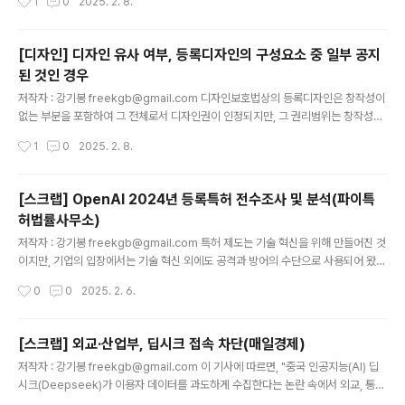
1
0
2025. 2. 8.
혼란을 주었지만, 지난 2016년의 저작권법 개정([시행 2016. 9. 23.] [법률 제140
83호, 2016. 3. 22., 일부개정])에서 판매용 음반을 상업용 음반으로 개정함에 따
라 이러한 문제가 일단락되는 듯 했습니다. 즉, 상업용 음반은 현대백화점 사건에서
[디자인] 디자인 유사 여부, 등록디자인의 구성요소 중 일부 공지
의 판매용 음반에 대한 해석인 '‘판매용 음반’에는 불특정 다수인에게 판매할..
된 것인 경우
글 내용
저작자 : 강기봉 freekgb@gmail.com 디자인보호법상의 등록디자인은 창작성이
없는 부분을 포함하여 그 전체로서 디자인권이 인정되지만, 그 권리범위는 창작성이
있는 부분에 초점을 두어 결정되며, 이에 따라 법원에서 그 유사범위를 판단할 때도
작성시간
1
0
2025. 2. 8.
창작성이 없는 부분은 그 중요도를 낮게 평가합니다. 대법원은 아래와 같이 디자인의
유사 여부는 그 외관을 전체적으로 대비 관찰하는 것을 원칙으로 하지만, 물품의 기
능을 확보하는 것과 같이 창작성이 결여되어 있는 부분에 대해서는 그 중요도를 낮게
[스크랩] OpenAI 2024년 등록특허 전수조사 및 분석(파이특
평가하여야 하여야 하며, 선택 가능한 대체 형상이 존재하는 경우와 같이 창작성의
허법률사무소)
기여가 있는 경우라면 그 중요도를 낮게 평가하지 않아야 한다고 판시한 바 있습니
글 내용
다. 대법원(대법원 2020. 9. 3. 선고 2016후1..
저작자 : 강기봉 freekgb@gmail.com 특허 제도는 기술 혁신을 위해 만들어진 것
이지만, 기업의 입장에서는 기술 혁신 외에도 공격과 방어의 수단으로 사용되어 왔
다. 특히 국가는 기술 혁신과 발전을 도모하기 위한 정책적인 배경에서 특허제도를
작성시간
0
0
2025. 2. 6.
운영하더라도, 이는 기업에게 기술혁신의 인센티브를 제공할 만큼 기업이 시장에서
독점을 형성하거나 유지하기 위한 방법이 되기도 한다. 오픈AI는 당초의 예상과는 달
리 폐쇄적인 개발 체계를 지속하고 있고 API에 관한 코드를 오픈소스로 제공하는 것
[스크랩] 외교·산업부, 딥시크 접속 차단(매일경제)
외에 자사의 인공지능 프로그램에 대해서는 독점 소프트웨어로 유지하고 있다. 그리
글 내용
저작자 : 강기봉 freekgb@gmail.com 이 기사에 따르면, "중국 인공지능(AI) 딥
고 오픈AI는 인공지능에 관한 기술들을 특허출원하고 있다. 이를 두고 오픈AI가 특
시크(Deepseek)가 이용자 데이터를 과도하게 수집한다는 논란 속에서 외교, 통상
허제도로 기술을 독점적으로 행사하려 한다고 단정하기는 어..
분야 정부 부처들이 딥시크 접속을 차단했다."고 한다. 컴퓨터와 인터넷이 발전하면