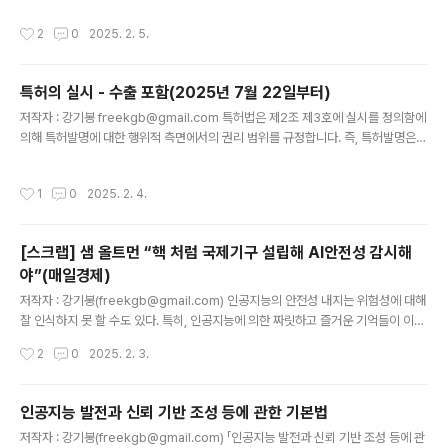
서 보안 내지는 안보에 관한 우려가 지속적으로 문제가 되어 왔다. 이 문제는 단순히
작성시간
2
0
2025. 2. 5.
딥시크의 문제만은 아니며, 우리 정부에서 사용하는 소프트웨어들이 상당부분 외국
소프트웨어라는 이유로 보안 내지는 안보 문제가 제기되기도 했다. 그리고 이는 미국
에서 중국의 하드웨어 장비와 소프트웨어가 국가 안보와 연결되어 통제의 대상이 되
특허의 실시 - 수출 포함(2025년 7월 22일부터)
었던 것과 일맥상통한다(정치적 배경의 문제를 배제하더라도 국가의 보안 내지는 안
글 내용
보 문제는 대단히 중요하다). 단지, 딥시크가..
저작자 : 강기봉 freekgb@gmail.com 특허법은 제2조 제3호에 실시를 정의함에
의해 특허발명에 대한 행위적 측면에서의 권리 범위를 규정합니다. 즉, 특허발명은
특허법에 의해 보호되는 발명의 실체적인 범위라고 한다면, 실시는 이러한 특허발명
에 대해서 특허권자가 권리를 행사할 수 있는 행위 측면의 권리 범위입니다. 기존 실
작성시간
1
0
2025. 2. 4.
시의 정의에는 물건의 발명에 대해 "물건을 생산ㆍ사용ㆍ양도ㆍ대여 또는 수입하거
나 그 물건의 양도 또는 대여의 청약(양도 또는 대여를 위한 전시를 포함한다. 이하
같다)을 하는 행위"로, 물건을 생산하는 방법의 발명에 대해 "생산한 물건을 사용ㆍ
[스크랩] 샘 올트먼 “핵 처럼 국제기구 설립해 AI안전성 감시해
양도ㆍ대여 또는 수입하거나 그 물건의 양도 또는 대여의 청약을 하는 행위"로 그 행
야”(매일경제)
위의 유형을 규정하였습니다. 그래서 수출에 대한 통제는..
글 내용
저작자 : 강기봉(freekgb@gmail.com) 인공지능의 안전성 내지는 위험성에 대해
잘 인식하지 못 할 수도 있다. 특히, 인공지능에 의한 짜릿하고 즐거운 기억들이 이를
더욱 방해할지도 모르고 괜한 걱정이나 규제일 수도 있다고 생각할 수도 있다. 그리
작성시간
2
0
2025. 2. 3.
고 영화 스페이스 오디세이, 월-E, 로보캅 등의 SF 영화들을 보면서 이건 아마도 먼
훗날의 이야기인 것처럼 느낄 수도 있다. 그렇지만 우리는 이미 서버 관리 프로그램
이 해킹 프로그램으로 둔갑하거나, 편리한 소프트웨어로 여겼던 것에 의해 프라이버
인공지능 발전과 신뢰 기반 조성 등에 관한 기본법
시가 침해되거나, 앱을 통한 피싱, 인터넷 사기 등에 의해 피해를 받는 상황 등을 겪어
글 내용
저작자 : 강기봉(freekgb@gmail.com) 「인공지능 발전과 신뢰 기반 조성 등에 관
왔고, 이러한 것들이 인공지능에 의해 당장에 더 용이해지고 고도화되었거나 될 것이