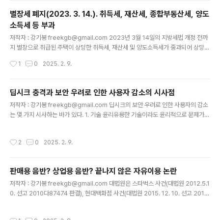
누구든지 다운로드 받을 수 있는 상태에 두었습니다(이하 ‘이 사건 게시행위’). 이 때,
별장세 폐지(2023. 3. 14.). 취득세, 재산세, 종합부동산세, 양도
전자의 행위는 고입선발고사, 대학수학능력시험 등 평가문제에 저작물의 전부 또는
소득세 등 부과
일부를 지문 및 참고자료 등으로 이용한 것으로 제32조의 시험문제를 위한 복제 등
글 내용
에 해당할 수 있어 저작재산..
저작자 : 강기봉 freekgb@gmail.com 2023년 3월 14일의 지방세법 개정 전까
지 별장으로 취급된 주택이 상당한 취득세, 재산세 및 양도소득세가 중과되어 상당한
비용을 지불해야 할 수 있었습니다. 다만, 별장은 종합부동산세법에서는 주택으로 보
작성시간
1
0
2025. 2. 9.
지 않았기 때문에 종합부동산세는 부과되지 않았습니다. 그렇지만 지방 소멸의 위기
속에서 이에 대한 비판이 있었으므로, 2023년 3월 14일에 별장세가 폐지되었습니
다. 다만, 이에 따라 별장으로 취급되었던 것이 주택으로 판단되는 경우에 여전히 취
딥시크 충격과 보안 우려로 인한 사용자 감소의 시사점
득세, 재산세 및 양도소득세의 대상(별장 중과세는 폐지)이 될 뿐만 아니라 종합부동
글 내용
저작자 : 강기봉 freekgb@gmail.com 딥시크의 보안 우려로 인한 사용자의 감소
산세의 대상이 될 수 있습니다. 별장은 아래와 같은 기준을 충족하는 주택을 말합니
는 몇 가지 시사하는 바가 있다. 1. 기술 윤리유용한 기술이라도 윤리적으로 문제가
다(구 지방세법 제13조 제5항 제1호. ..
발생하는 경우에는 성공적으로 사용자층을 확보하기 어렵고 발전에 장애가 된다. 2.
안보 및 보안기술은 때때로 안보 및 보안에 영향을 미칠 수 밖에 없고 공공기관과 기
작성시간
2
0
2025. 2. 9.
업들은 이러한 문제에 민감하게 대응해야 한다. 기술 및 산업 발전을 저해하지 않는
다는 전제 하에서 법제도적인 안전장치가 필요해 보인다. 3. 인터넷과 컴퓨팅 기술에
대한 신뢰성딥스크와 같은 우려가 계속된다면 인터넷 및 컴퓨팅 기술이나 이와 관련
판매용 음반? 상업용 음반? 끝나지 않은 자유이용 논란
한 소프트웨어에 대한 신뢰성이 저하되어 관련 시장이 전반적으로 발전의 장애 또는
글 내용
침체를 겪을 수 있다. 그럼에도 불구하고 딥시크에..
저작자 : 강기봉 freekgb@gmail.com 대법원은 스타벅스 사건(대법원 2012.5.1
0. 선고 2010다87474 판결), 현대백화점 사건(대법원 2015. 12. 10. 선고 2013
다219616 판결) 및 롯데하이마트 사건(대법원 2016.8.24 선고 2016다20465
3 판결)에서 판매용 음반에 대한 상반된 해석을 내림에 따라 저작물의 이용자들에게
작성시간