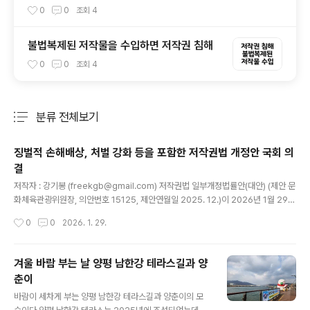
볼만한 맛집
0
0
조회
4
불법복제된 저작물을 수입하면 저작권 침해
0
0
조회
4
분류 전체보기
주요 글 목록
징벌적 손해배상, 처벌 강화 등을 포함한 저작권법 개정안 국회 의
결
글 내용
저작자 : 강기봉 (freekgb@gmail.com) 저작권법 일부개정법률안(대안) (제안 문
화체육관광위원장, 의안번호 15125, 제안연월일 2025. 12.)이 2026년 1월 29일
에 국회 본회의에서 의결되었습니다. 이 개정안이 반영된 개정 저작권법은 공포 후 6
작성시간
0
0
2026. 1. 29.
개월이 경과한 날(2026년 8월 중)부터 시행되며, 다만 제2조, 제133조의2부터 제
133조의4까지 및 제142조제2항제4호의 개정규정은 공포 후 3개월이 경과한 날
(2026년 5월 중)부터 시행됩니다. 또한 제125조제4항 및 제5항의 징벌적 손해배
겨울 바람 부는 날 양평 남한강 테라스길과 양
상에 관한 개정규정은 이 법 시행 이후 침해행위가 발생한 경우부터 적용됩니다. ※
춘이
아래의 내용은 위 법률안의 내용을 그대로 또는 추가.변경하여 작성되었습니다. [제
글 내용
안이유] K-콘텐츠의 글로벌..
바람이 세차게 부는 양평 남한강 테라스길과 양춘이의 모