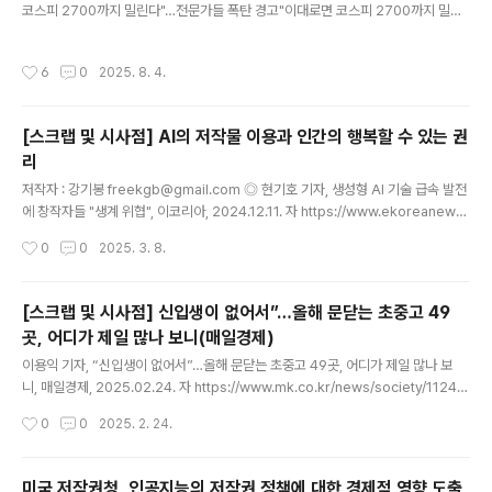
코스피 2700까지 밀린다"…전문가들 폭탄 경고"이대로면 코스피 2700까지 밀린
다"…전문가들 폭탄 경고, 세제개편안 후폭풍 전문가들이 본 하반기 증시 증시 부양
의지에 찬물 정부 엇박자에 투자자 신뢰 깨져 추가 조정 가능성도 대비해야www.ha
작성시간
6
0
2025. 8. 4.
nkyung.com 기사 2 : https://news.mt.co.kr/mtview.php?no=20250803
16492194275 與, '주식 양도세 강화' 재검토...'50억' 유지냐, '20억' 절충안이냐
- 머니투데이주식 양도소득세 과세 대상인 대주주 기준을 50억원에서 10억원으로
[스크랩 및 시사점] AI의 저작물 이용과 인간의 행복할 수 있는 권
강화하는 정부의 세제 개편안에 대해 여당이 재검토에 들어간 것은 이재..
리
글 내용
저작자 : 강기봉 freekgb@gmail.com ◎ 현기호 기자, 생성형 AI 기술 급속 발전
에 창작자들 "생계 위협", 이코리아, 2024.12.11. 자 https://www.ekoreanews.
co.kr/news/articleView.html?idxno=76865 ◎ 김현경 기자, AI-저작권 협
작성시간
0
0
2025. 3. 8.
의체 “TDM 면책 규정 도입 필요”, 헤럴드경제, 2024.12.13 자 https://biz.heral
dcorp.com/article/10015267 AI에게 학습자료를 제공한 결과물인 산출물의 방
식이나 내용은 AI의 종류에 따라 다를 수 있다. 예를 들어 덱스트 및 데이터 마이닝(T
[스크랩 및 시사점] 신입생이 없어서”…올해 문닫는 초중고 49
ext and Data Mining, TDM)과 생성형 AI의 산출물은 단순한 통계적 자료와 기존
곳, 어디가 제일 많나 보니(매일경제)
작품의 기법이나 내용..
글 내용
이용익 기자, “신입생이 없어서”…올해 문닫는 초중고 49곳, 어디가 제일 많나 보
니, 매일경제, 2025.02.24. 자 https://www.mk.co.kr/news/society/11248
197 “신입생이 없어서”…올해 문닫는 초중고 49곳, 어디가 제일 많나 보니 - 매일경
작성시간
0
0
2025. 2. 24.
제저출생에 따른 학령인구 감소로 올해 문을 닫는 전국 초중고가 49곳에 이르는 곳
으로 나타났다. 특히 지방에서는 지난해 입학생이 단 한 명도 없었던 초등학교가 크
게 늘며 앞으로도 문을 닫는www.mk.co.kr 초중고 폐교가 늘고 있다는 점은 이미
미국 저작권청, 인공지능의 저작권 정책에 대한 경제적 영향 도출