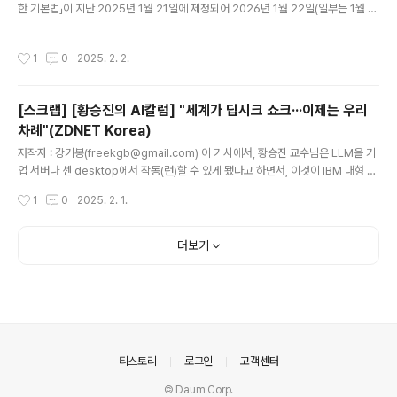
한 기본법」이 지난 2025년 1월 21일에 제정되어 2026년 1월 22일(일부는 1월 2
라는 것도 알고 있다. 특히 보안 문제..
4일)부터 시행됩니다. 그간의 해외의 입법 동향을 참조하고 다양한 논의들을 통한 결
과일 것입니다. 다만, 그 시행일이 2026년 1월이라는 점이 아쉽지만, 인공지능에 관
작성시간
1
0
2025. 2. 2.
한 중요한 법률인 만큼 그 시행을 위한 준비과정이 필요하기 때문인 것으로 이해됩니
다. 정책과 제도의 시행은 법률에 근거해야 하고 이것이 체계적이고 효과적 및 효율
적어야 한다는 점에 이 법률의 의의가 있습니다. 그리고 시행일까지 1년 정도의 기간
[스크랩] [황승진의 AI칼럼] "세계가 딥시크 쇼크···이제는 우리
이 있어 이 법률과 관련한 추가적인 논의가 이뤄질 수 있을 것으로 보입니다. 이 법률
차례"(ZDNET Korea)
은 제418회 국회(정기회) 제3..
글 내용
저작자 : 강기봉(freekgb@gmail.com) 이 기사에서, 황승진 교수님은 LLM을 기
업 서버나 센 desktop에서 작동(런)할 수 있게 됐다고 하면서, 이것이 IBM 대형 전
산시대에서 홈PC 시대로의 전환을 생각나게 한다고 한다. 이를 일명 ‘홈LLM’이라고
작성시간
1
0
2025. 2. 1.
했는데, MS의 윈도우즈 NT와 오픈소스 운영체제인 리눅스의 약진으로 '홈서버'가
일반화된 것을 고려하면, 가능한 시대적인 흐름으로 생각된다. 다만, 과거 사례들을
돌아보면, 가능성에서 시작하여 초기의 실험적 도입, 시도 및 연구를 넘어 본격적인
더보기
변화는 기업의 비즈니스 모델, 시장 창출, 수익성 등이 연관될 것으로 생각된다. * 황
승진, [황승진의 AI칼럼] "세계가 딥시크 쇼크···이제는 우리 차례", ZDNET Korea,
2025.0..
의안내
티스토리
로그인
고객센터
© Daum Corp.