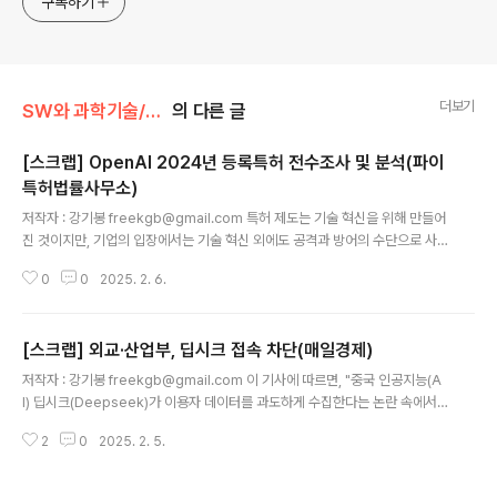
구독하기
더보기
SW와 과학기술/인공지능
의 다른 글
[스크랩] OpenAI 2024년 등록특허 전수조사 및 분석(파이
특허법률사무소)
글 내용
저작자 : 강기봉 freekgb@gmail.com 특허 제도는 기술 혁신을 위해 만들어
진 것이지만, 기업의 입장에서는 기술 혁신 외에도 공격과 방어의 수단으로 사
용되어 왔다. 특히 국가는 기술 혁신과 발전을 도모하기 위한 정책적인 배경에
0
0
2025. 2. 6.
서 특허제도를 운영하더라도, 이는 기업에게 기술혁신의 인센티브를 제공할 만
큼 기업이 시장에서 독점을 형성하거나 유지하기 위한 방법이 되기도 한다. 오
픈AI는 당초의 예상과는 달리 폐쇄적인 개발 체계를 지속하고 있고 API에 관한
[스크랩] 외교·산업부, 딥시크 접속 차단(매일경제)
코드를 오픈소스로 제공하는 것 외에 자사의 인공지능 프로그램에 대해서는 독
글 내용
점 소프트웨어로 유지하고 있다. 그리고 오픈AI는 인공지능에 관한 기술들을 특
저작자 : 강기봉 freekgb@gmail.com 이 기사에 따르면, "중국 인공지능(A
허출원하고 있다. 이를 두고 오픈AI가 특허제도로 기술을 독점적으로 행사하려
I) 딥시크(Deepseek)가 이용자 데이터를 과도하게 수집한다는 논란 속에서
한다고 단정하기는 어..
외교, 통상 분야 정부 부처들이 딥시크 접속을 차단했다."고 한다. 컴퓨터와 인
2
0
2025. 2. 5.
터넷이 발전하면서 보안 내지는 안보에 관한 우려가 지속적으로 문제가 되어 왔
다. 이 문제는 단순히 딥시크의 문제만은 아니며, 우리 정부에서 사용하는 소프
트웨어들이 상당부분 외국 소프트웨어라는 이유로 보안 내지는 안보 문제가 제