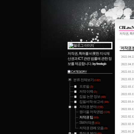
CBLaw.N
저작권, 특
'저작권 
저작권, 특허를 비롯한 지식재
2022.04.2
산권과 ICT 관련 법률에 관한 정
보를 제공합니다.
by freekgb
2022.04.1
2022.03.2
2022.03.1
분류 전체보기
(532)
프로필
2022.03.1
(3)
저작 이력
(2)
2022.03.1
집필 논문 정보
(40)
집필서적-보고서
2022.03.1
(10)
저작권 분야
(198)
2022.03.1
원더풀 저작권법
(120)
2022.02.1
저작권 팁
(60)
SW저작권
(15)
2022.02.1
저작권 판례 모음
(3)
2022.01.2
특허권 분야
(61)