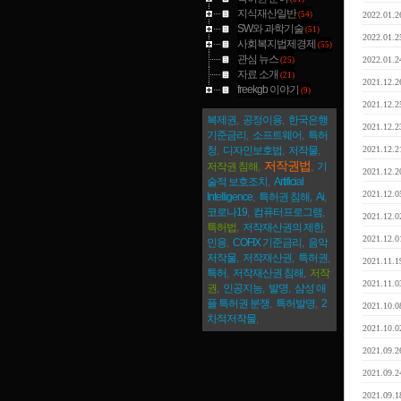
지식재산일반
(54)
2022.01.2
SW와 과학기술
(51)
2022.01.2
사회복지법제경제
(55)
관심 뉴스
2022.01.2
(25)
자료 소개
(21)
2021.12.2
freekgb 이야기
(9)
2021.12.2
복제권
,
공정이용
,
한국은행
2021.12.2
기준금리
,
소프트웨어
,
특허
청
,
디자인보호법
,
저작물
,
2021.12.2
저작권법
저작권 침해
,
,
기
2021.12.2
술적 보호조치
,
Artificial
2021.12.0
Intelligence
,
특허권 침해
,
Ai
,
코로나19
,
컴퓨터프로그램
,
2021.12.0
특허법
,
저작재산권의 제한
,
2021.12.0
인용
,
COFIX 기준금리
,
음악
저작물
,
저작재산권
,
특허권
,
2021.11.1
특허
,
저작재산권 침해
,
저작
2021.11.0
권
,
인공지능
,
발명
,
삼성 애
플 특허권 분쟁
,
특허발명
,
2
2021.10.0
차적저작물
,
2021.10.0
2021.09.2
2021.09.2
2021.09.1