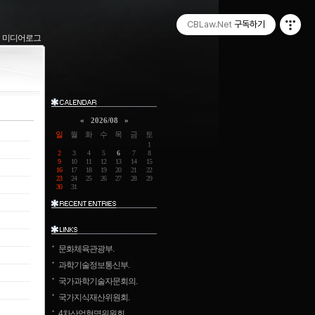
CBLaw.Net
구독하기
미디어로그
«
2026/08
»
일
월
화
수
목
금
토
1
2
3
4
5
6
7
8
9
10
11
12
13
14
15
16
17
18
19
20
21
22
23
24
25
26
27
28
29
30
31
문화체육관광부.
과학기술정보통신부.
국가과학기술자문회의.
국가지식재산위원회.
4차산업혁명위원회.