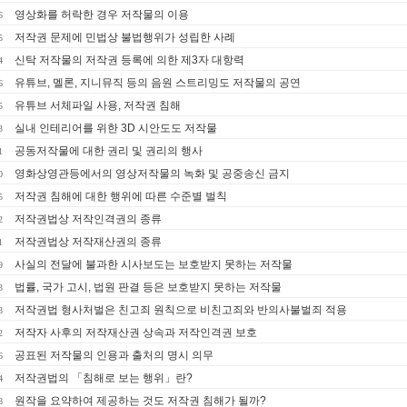
영상화를 허락한 경우 저작물의 이용
6
저작권 문제에 민법상 불법행위가 성립한 사례
5
신탁 저작물의 저작권 등록에 의한 제3자 대항력
4
유튜브, 멜론, 지니뮤직 등의 음원 스트리밍도 저작물의 공연
6
유튜브 서체파일 사용, 저작권 침해
5
실내 인테리어를 위한 3D 시안도도 저작물
3
공동저작물에 대한 권리 및 권리의 행사
1
영화상영관등에서의 영상저작물의 녹화 및 공중송신 금지
0
저작권 침해에 대한 행위에 따른 수준별 벌칙
5
저작권법상 저작인격권의 종류
2
저작권법상 저작재산권의 종류
1
사실의 전달에 불과한 시사보도는 보호받지 못하는 저작물
9
법률, 국가 고시, 법원 판결 등은 보호받지 못하는 저작물
3
저작권법 형사처벌은 친고죄 원칙으로 비친고죄와 반의사불벌죄 적용
8
저작자 사후의 저작재산권 상속과 저작인격권 보호
2
공표된 저작물의 인용과 출처의 명시 의무
6
저작권법의 「침해로 보는 행위」란?
4
원작을 요약하여 제공하는 것도 저작권 침해가 될까?
8