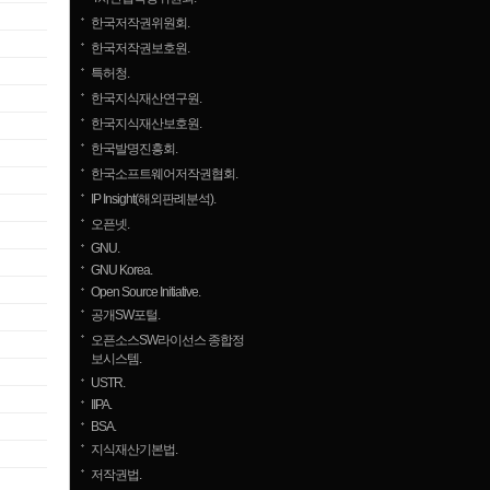
한국저작권위원회.
한국저작권보호원.
특허청.
한국지식재산연구원.
한국지식재산보호원.
한국발명진흥회.
한국소프트웨어저작권협회.
IP Insight(해외판례분석).
오픈넷.
GNU.
GNU Korea.
Open Source Initiative.
공개SW포털.
오픈소스SW라이선스 종합정
보시스템.
USTR.
IIPA.
BSA.
지식재산기본법.
저작권법.