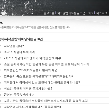
블로그홈
저작권법 파트별 글모음
태그
지역로그
et
허를 비롯한 지식재산권과 ICT 관련 법률에 관한 정보를 제공합니다.
달력
분야/저작권 팁'에 해당되는 글 60건
저작권을 판다?
2
조각 저작물의 복제 사례
9
2차적저작물의 저작권자와 저작권 침해 여부
2
소설 등에서 추상적인 인물의 유형 등은 저작권 보호 대상이 아니다.
9
저작권법상 2차적저작물로서 편곡의 개념
7
최근에 올라온 글
건축물의 축소 모형은 복제물인가? 2차적저작물인가?
5
링크
저작물에서 창작성이 없는 표현에 대한 권리도 존재하나요?
4
버스킹 공연은 저작권 문제가 없나요?
3
공연과 공중송신의 개념
3
교육기관의 공중송신 저작물에 대한 복제방지조치 등 필요한 조치
0
저작권법 제4조, 저작물의 예시(종류와 범위)
9