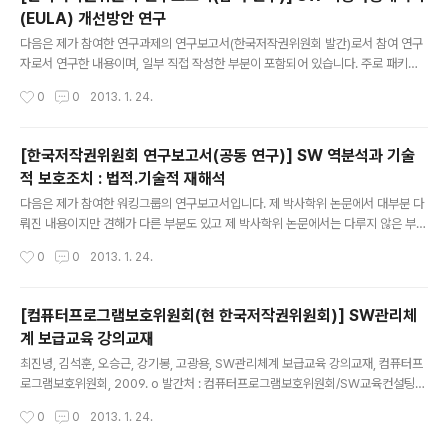
35 제4절 싱가포르 166 제4장 미국, 호주 및 싱가포르 룰메이킹의 시사점 180 제1
(EULA) 개선방안 연구
절 서 180 제2절 SW 관련 사안의 검토 184 제3절 SW 이외의 사안의 검토 212
글 내용
제4절 판..
다음은 제가 참여한 연구과제의 연구보고서(한국저작권위원회 발간)로서 참여 연구
자로서 연구한 내용이며, 일부 직접 작성한 부분이 포함되어 있습니다. 주로 패키지
소프트웨어의 최종사용자계약서(EULA)에 관한 내용으로 계약서를 검토할 때 도움
작성시간
0
0
2013. 1. 24.
이 되기를 바랍니다. 지식재산네트워크(전응준 연구책임자), SW 최종사용계약서(E
ULA) 개선방안 연구, 한국저작권위원회, 2010.12. (참여 연구) [목차] 제1장 서 론
Ⅰ. 연구의 목적 Ⅱ. 연구의 범위와 접근방법 제2장 SW 최종사용계약서의 법적 쟁점
[한국저작권위원회 연구보고서(공동 연구)] SW 역분석과 기술
검토 Ⅰ. SW 최종사용계약서의 법적 성격 Ⅱ. 저작권법상 쟁점 Ⅲ. 약관규제법, 소비자
적 보호조치 : 법적.기술적 재해석
보호법, 공정거래법상 쟁점 제3장 국내외 SW 최종사용계약서 조사･분석 Ⅰ. 서론 Ⅱ.
글 내용
계약 조항 별 조사･분석 Ⅲ. 해외 ..
다음은 제가 참여한 워킹그룹의 연구보고서입니다. 제 박사학위 논문에서 대부분 다
뤄진 내용이지만 견해가 다른 부분도 있고 제 박사학위 논문에서는 다루지 않은 부분
도 포함되어 있으니 참고하시기 바랍니다. 손승우 외 7인, SW 역분석과 기술적 보호
작성시간
0
0
2013. 1. 24.
조치: 법적, 기술적 재해석(워킹그룹 보고서), 한국저작권위원회, 2009.12.4. (공동
연구) [목차] 제1장 연구의 목적과 범위 Ⅰ. 연구의 목적 Ⅱ. 연구의 범위 제2장 역분석
의 기술적 이해 Ⅰ. 역분석의 의의 Ⅱ. 역분석의 유형 제3장 SW 역분석의 법적 이해 Ⅰ.
[컴퓨터프로그램보호위원회(현 한국저작권위원회)] SW관리체
저작권법상 SW 역분석 조항 Ⅱ. SW 역분석에 대한 법적 재해석 Ⅲ. SW 역분석 관련
계 보급교육 강의교재
국내외 판례 Ⅳ. 한·미 FTA 이행법안 검토 제4장 기술적보호조치의 기술적 이해 Ⅰ.
글 내용
기술적보호조치의..
최진녕, 김석훈, 오승근, 강기봉, 고광용, SW관리체계 보급교육 강의교재, 컴퓨터프
로그램보호위원회, 2009. o 발간처 : 컴퓨터프로그램보호위원회/SW교육컨설팅팀
o 발행년도 : 2009 o 내용 - SW지적재산권의 이해와 보호방안 - SW불법복제 단
작성시간
0
0
2013. 1. 24.
속절차와 저작권 침해유형 - SW라이선스의 이해와 주요 SW저작권사 라이선스 정
책 - SW관리담당자를 위한 SW자산관리실무 - SW불법복제 예방을 위한 점검용S