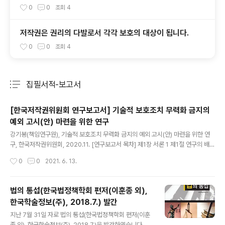
을 설치하여 이용해도 되나요?
0
0
조회
4
저작권은 권리의 다발로서 각각 보호의 대상이 됩니다.
0
0
조회
4
집필서적-보고서
분류 전체보기
주요 글 목록
[한국저작권위원회 연구보고서] 기술적 보호조치 무력화 금지의
예외 고시(안) 마련을 위한 연구
글 내용
강기봉(책임연구원), 기술적 보호조치 무력화 금지의 예외 고시(안) 마련을 위한 연
구, 한국저작권위원회, 2020.11. [연구보고서 목차] 제1장 서론 1 제1절 연구의 배경
1 제2절 연구의 방법 3 제2장 논의의 배경 5 제1절 기술적 보호조치 보호 규정의 구
작성시간
0
0
2021. 6. 13.
조와 예외의 고시 5 제2절 기술적 보호조치 무력화 금지 예외의 대상 8 제3장 국내
외 예외 설정의 현황 14 제1절 국제조약 14 제2절 미국 17 제3절 싱가포르 23 제4
절 호주 26 제5절 한국 31 제4장 국내외 기술적 보호조치 무력화 금지 예외 규정 3
법의 통섭(한국법정책학회 편저(이훈종 외),
3 제1절 미국 33 제2절 싱가포르 94 제3절 호주 105 제4절 한국 114 제5장 고시
한국학술정보(주), 2018.7.) 발간
(안) 제정을 위한 검토 및 권고 124 제1절 검토 내용 124 제2절 어문저작물: 시각
글 내용
장..
지난 7월 31일 자로 법의 통섭(한국법정책학회 편저(이훈
종 외), 한국학술정보(주), 2018.7.)을 발간하였습니다. 제