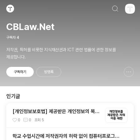
검색하기
티스토리
CBLaw.Net
구독자
4
저작권, 특허를 비롯한 지식재산권과 ICT 관련 법률에 관한 정보를
제공합니다.
구독하기
방명록
신고하기 레이어
열기
인기글
[개인정보보호법] 제공받은 개인정보의 목적
외의 이용 여부
0
0
조회
5
학교 수업시간에 저작권자의 허락 없이 컴퓨터프로그램