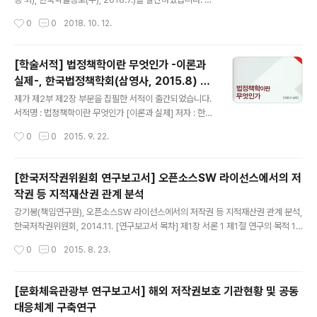
글은 제2부 제8장에 있고, '강기봉, "정당한 이용자에 의한
작성시간
0
0
2018. 10. 12.
보존을 위한 복제 규정에 관한 연구", 법과 정책연구 제17
권 제4호, 한국법정책학회, 2017.12.'로 게재된 것을 수정⋅
보완한 것입니다. 구매 정보 : https://book.naver.com/
[학술서적] 법정책학이란 무엇인가 -이론과
bookdb/book_detail.nhn?bid=13920843
실제-, 한국법정책학회(삼영사, 2015.8) 출
글 내용
간
제가 제2부 제2장 부분을 집필한 서적이 출간되었습니다.
서적명 : 법정책학이란 무엇인가 [이론과 실제] 저자 : 한국
법정책학회 (강동욱 외 16인) 출판사 : 삼영사 출판일 : 20
작성시간
0
0
2015. 9. 22.
15년 8월 31일 목차 : 제1부 법학의 새로운 흐름과 정책법
학 제1장 법정책학의 의의와 과제 제2장 법정책학의 학문
적 성격과 연구방법 제3장 법해석과 법정책의 관계 제4장
[한국저작권위원회 연구보고서] 오픈소스SW 라이선스에서의 저
국가작용과 법정책의 기능 제5장 소송과 법정책 제6장 미
작권 등 지적재산권 관계 분석
국의 법정책학 연구 제7장 유럽연합(EU)의 법정책 제2부
글 내용
사회ㆍ문화의 변화와 법정책의 전개 제1장 문화법정책의
강기봉(책임연구원), 오픈소스SW 라이선스에서의 저작권 등 지적재산권 관계 분석,
이론과 실제 제2장 정보유통의 법정책 제3장 지적재산과
한국저작권위원회, 2014.11. [연구보고서 목차] 제1장 서론 1 제1절 연구의 목적 1
법정책 제4장 사회보장의 법정책 제5장 노동관계법제와
제2절 연구의 범위 및 방법 2 제2장 오픈소스 소프트웨어 라이선스 5 제1절 서설 5
작성시간
0
0
2015. 8. 23.
노동정책 제6장 보건의료법제의 과제와 해결방안 제7장
제2절 오픈소스 라이선스 5 제3절 자유 소프트웨어 라이선스 18 제4절 비전형 오
형법정책의 현황 및 과제..
픈소스 라이선스 25 제5절 오픈소스 소프트웨어 라이선스의 법적 성격 26 제3장
OSS 라이선스의 저작권 관계 분석 29 제1절 문제의 소재 29 제2절 오픈소스 정의
[문화체육관광부 연구보고서] 해외 저작권보호 기관현황 및 공동
에 따른 라이선스의 검토 : 공통 요소 29 제3절 오픈소스 소프트웨어 라이선스의 특
대응체계 구축연구
별한 조항들 57 제4절 비전형 오픈소스 소프트웨어 라이선스 85 제5절 사례 검토
글 내용