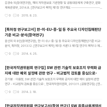
89 제6절 시사점 및 법적 문..
김경숙 외(참여연구원), 해외 저작권보호 기관현황 및 공동대응체계 구축연구, 문화
체육관광부, 2014.8. [연구보고서 목차] 제1장 연구개요 ···········································
···················································· 1 제1절 연구의 배경 및 목적 ····································
작성시간
0
0
2015. 8. 23.
····························································· 1 1. 연구의 배경 ···············································
···············································..
[특허청 연구보고서] 한-미-EU-중-일 등 주요국 디자인침해판단
기준 비교-분석(참여연구)
글 내용
윤선희 외 8인(참여연구원), 한-미-EU-중-일 등 주요국 디자인침해판단기준 비교-
분석, 특허청, 2013.12. [연구보고서 목차] 제1장 서론13 제1절 연구의 목적13 제2
절 연구의 범위 및 방법14 제2장 TM5의 디자인 관련 제도 일반론19 제1절 TM5
작성시간
0
0
2014. 4. 25.
의 디자인 보호 체계19 제2절 TM5의 디자인 성립요건 및 등록요건32 제3절 디자
인권 침해56 제4절 TM5의 심판/침해소송제도67 제3장 TM5의 디자인 침해판단
81 제1절 한국의 디자인 침해판단81 제2절 중국의 디자인 침해판단154 제3절 일
[한국저작권위원회 연구집] SW 관련 기술적 보호조치 무력화 금
본의 디자인 침해판단183 제4절 EU의 디자인 침해판단218 제5절 미국의 디자인
지에 대한 예외 설정에 관한 연구 - 비교법적 검토를 중심으로-
침해판단238 제4장 TM5의 디자인침해판단의 비교266 제1절 서266 제2절 법
글 내용
규266 제3절 권리범위269 ..
강기봉・이용정, SW 관련 기술적 보호조치 무력화 금지에 대한 예외 설정에 관한
연구 - 비교법적 검토를 중심으로-, 한국저작권위원회, 2013.11. (공동연구집) [연
구집 목차] 제1장 서론 1 제1절 연구의 목적 1 제2절 연구의 범위 및 방법 3 제2장 기
작성시간
0
0
2014. 2. 18.
술적 보호조치의 법적 보호와 예외 5 제1절 기술적 보호조치 관련 규정 5 제2절 해
외의 법률과 룰메이킹 제도 9 제3절 기술적 보호조치 무력화 예외의 고시 17 제3장
미국·호주·싱가포르의 룰메이킹 현황 20 제1절 서 20 제2절 미국 20 제3절 호주 1
[한국저작권위원회 연구보고서(참여 연구)] SW 최종사용계약서