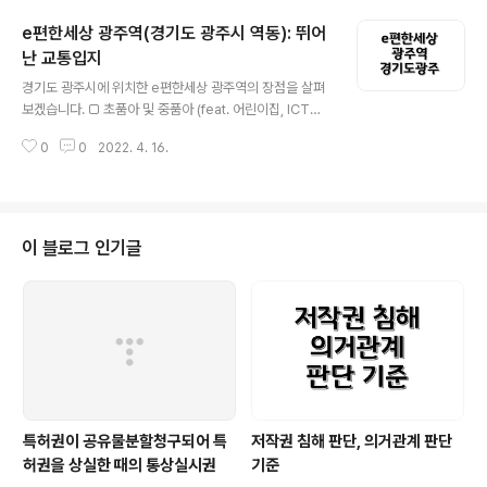
환경이 조성되었습니다. ht..
얼었지만 아직 썰매타기에 최적의 조건은 아니었군요. 아
e편한세상 광주역(경기도 광주시 역동): 뛰어
마도 2월까지 상당기간 영하의 날씨가 계속되면 다시 썰매
타기 딱 좋은 그런 빙판이 생기겠죠. 튼튼한 썰매를 하나 구
난 교통입지
글 내용
매하면, 몇 년 동안 빙판이 생길 때마다 즐길 수 있습니다.
경기도 광주시에 위치한 e편한세상 광주역의 장점을 살펴
살짝 경사가 있어서 썰매가 정말 잘 나갑니다.
보겠습니다. □ 초품아 및 중품아 (feat. 어린이집, ICT폴
리텍대) - 역동초등학교를 품고 있습니다. 특히 3, 4, 5 단
0
0
2022. 4. 16.
지는 차도를 건너지 않고 등교 가능합니다. - 역동초는 방
과후 교육을 하고 있고, 초등생들 하교 이후에 픽업하는 학
원들이 있습니다. - 단지 내에 독립 건물에서 어린이집이
운영되어 도보로 이동 가능합니다. 다만, 유치원은 차량으
로 등하원 가능합니다. - 단지 옆에 ICT폴리텍대학이 있습
이 블로그 인기글
니다. □ 출퇴근을 위한 자차 이용 환경 - 경기도 광주시의
태전고산지구는 자동차 전용도로(성남이천로 및 광주원주
고속도로) 접근성이 뛰어나지만 인구수에 비해 아직 도로
환경이 좋지 않아 출퇴근에 어려움이 있습니다. - e편한세
상은 3번 국도로 ..
특허권이 공유물분할청구되어 특
저작권 침해 판단, 의거관계 판단
허권을 상실한 때의 통상실시권
기준