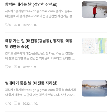
함박눈 내리는 날 (경안천 산책로)
글 내용
저작자 : 강기봉 freekgb@gmail.com 경기도 광주시
태전동에서 경기광주역으로 가는 경안천변 자전거길 겸 산
책로입니다. 광남생활체육공원에서 경기광주역까지 걸어
0
0
2022. 1. 8.
서 30분 내외가 걸립니다. 태전동에서 3번, 12번 등의 버
스로 경기광주역까지 갈 수 있는데 운동 삼아서 걸기에 적
당한 거리입니다. 다만, 눈이나 비가 내리는 날에는 구두를
극장 가는 길 (태전동(광남동), 장지동, 역동
신고 걷기가 조금 어렵습니다. 자전거를 이용하는 분들도
많고 최근에는 공유 전동킥보드를 이용하는 분들도 많습니
및 경안동 중심)
글 내용
다. 이 산책로는 경기도 광주시의 도심에 위치한 청석공원
경기도 광주시의 태전동(광남동), 장지동, 역동 및 경안동
으로 이어집니다. 사진에 보이는 다리는 성남에서 장호원
에 살고 있다면 또는 경강선 역세권에 거주하고 있다면, 비
까지 이어지는 자동차전용도로의 일부입니다. 앞으로 경안
교적 다양하게 극장을 선택할 수 있습니다. 서울에서도 영
천변의 모습도 경기광주역을 중심으로 개발이 계속되면서
0
0
2022. 1. 9.
화를 관람하기 위해 먼 곳으로 원정을 가는 경우가 많은데
변하겠지만 경안천을 중심으로 한 모습들은 크..
1시간 정도 내외라면 극장에 가 볼만 하겠죠. 1. 경기도 광
주시 중심가에 위치한 롯데시네마와 CGV 경기도 광주시
썰매타기 좋은 날 (태전동 직리천)
의 중심이라고 할 수 있는 경안동에 극장이 두 곳 있습니다.
글 내용
광주종합버스터미널에 위치한 롯데시네마는 오랫동안 광
저작자 : 강기봉 freekgb@gmail.com 종종 썰매타기에
주 시민들의 영화에 대한 갈증을 풀어 주었습니다. 다만 이
딱 좋게 개천에 빙판이 어는 경우가 있습니다. 지난 2021
곳은 상영관이 총3관 231석입니다. 그리고 2017년에 개
년 1월 10일을 전후한 날이었습니다. 이렇게 좋은 조건의
장한 CGV는 총 8관 1202석이며, CGV경기광주점이 개
0
0
2022. 1. 10.
빙판을 만나기는 쉽지 않지만 지난해 1월에는 이런 빙판을
장하면서 광주 시내에서 다양한 영화를 쉽게 즐길 수 있는
여러 곳에서 볼 수 있었던 것 같습니다. 이번 겨울도 얼음이