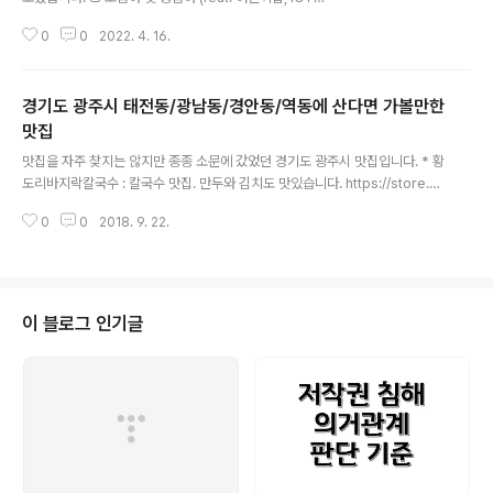
리텍대) - 역동초등학교를 품고 있습니다. 특히 3, 4, 5 단
0
0
2022. 4. 16.
지는 차도를 건너지 않고 등교 가능합니다. - 역동초는 방
과후 교육을 하고 있고, 초등생들 하교 이후에 픽업하는 학
원들이 있습니다. - 단지 내에 독립 건물에서 어린이집이
경기도 광주시 태전동/광남동/경안동/역동에 산다면 가볼만한
운영되어 도보로 이동 가능합니다. 다만, 유치원은 차량으
로 등하원 가능합니다. - 단지 옆에 ICT폴리텍대학이 있습
맛집
글 내용
니다. □ 출퇴근을 위한 자차 이용 환경 - 경기도 광주시의
맛집을 자주 찾지는 않지만 종종 소문에 갔었던 경기도 광주시 맛집입니다. * 황
태전고산지구는 자동차 전용도로(성남이천로 및 광주원주
도리바지락칼국수 : 칼국수 맛집. 만두와 김치도 맛있습니다. https://store.na
고속도로) 접근성이 뛰어나지만 인구수에 비해 아직 도로
ver.com/restaurants/detail?id=36244878 * 장지리막국수 : 막국수집.
환경이 좋지 않아 출퇴근에 어려움이 있습니다. - e편한세
0
0
2018. 9. 22.
유명한 막국수집이라고 해서 얼마전에 방문했는데, 개인적으로는 비빔막국수가
상은 3번 국도로 ..
더 맛있게 느껴졌습니다. https://store.naver.com/restaurants/detail?e
ntry=plt&id=37625123 * 스시어왕 : 스시집. 이 동네에서 가장 소문난 스시
집일 것 같습니다. https://store.naver.com/restaurants/detail?id=80
2195091 * 홍익돈까스 경기광주점 : 돈까스. 왕돈까스, 볶음우동..
이 블로그 인기글