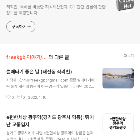
저작권, 특허를 비롯한 지식재산권과 ICT 관련 법률에 관한
정보를 제공합니다.
구독하기
더보기
freekgb 이야기/경기도 광주
의 다른 글
썰매타기 좋은 날 (태전동 직리천)
글 내용
저작자 : 강기봉 freekgb@gmail.com 종종 썰매타기에
딱 좋게 개천에 빙판이 어는 경우가 있습니다. 지난 2021
년 1월 10일을 전후한 날이었습니다. 이렇게 좋은 조건의
0
0
2022. 1. 10.
빙판을 만나기는 쉽지 않지만 지난해 1월에는 이런 빙판을
여러 곳에서 볼 수 있었던 것 같습니다. 이번 겨울도 얼음이
얼었지만 아직 썰매타기에 최적의 조건은 아니었군요. 아
e편한세상 광주역(경기도 광주시 역동): 뛰어
마도 2월까지 상당기간 영하의 날씨가 계속되면 다시 썰매
타기 딱 좋은 그런 빙판이 생기겠죠. 튼튼한 썰매를 하나 구
난 교통입지
글 내용
매하면, 몇 년 동안 빙판이 생길 때마다 즐길 수 있습니다.
경기도 광주시에 위치한 e편한세상 광주역의 장점을 살펴
살짝 경사가 있어서 썰매가 정말 잘 나갑니다.
보겠습니다. □ 초품아 및 중품아 (feat. 어린이집, ICT폴