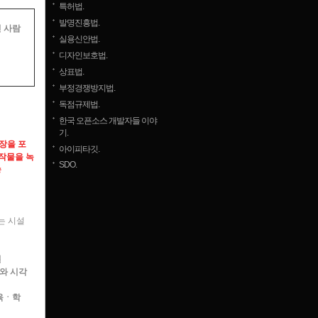
특허법.
발명진흥법.
인 사람
실용신안법.
디자인보호법.
상표법.
부정경쟁방지법.
독점규제법.
한국 오픈소스 개발자들 이야
기.
장을 포
아이피타깃.
작물을 녹
SDO.
송
는 시설
설
와 시각
육ㆍ학