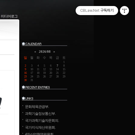
CBLaw.Net
구독하기
미디어로그
«
2026/08
»
일
월
화
수
목
금
토
1
2
3
4
5
6
7
8
9
10
11
12
13
14
15
16
17
18
19
20
21
22
23
24
25
26
27
28
29
30
31
문화체육관광부.
과학기술정보통신부.
국가과학기술자문회의.
국가지식재산위원회.
4차산업혁명위원회.