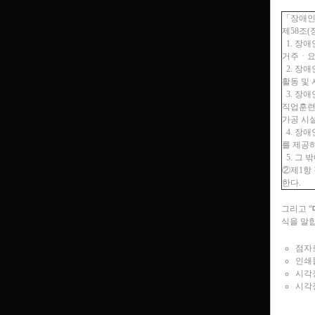
「장애
제58조
1. 장
거주ㆍ요
2. 장
활동 및
3. 장
직업훈련
가공 시
4. 장
를 제공
5. 그
②제1항
한다.
그리고 “
식을 말합
점자
인쇄
시각
시각