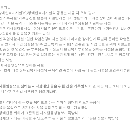
인복지법」
(장애인복지시설) ①장애인복지시설의 종류는 다음 각 호와 같다.
애인 거주시설: 거주공간을 활용하여 일반가정에서 생활하기 어려운 장애인에게 일정 기
양ㆍ지원 등의 서비스를 제공하는 동시에 지역사회생활을 지원하는 시설
애인 지역사회재활시설 : 장애인을 전문적으로 상담ㆍ치료ㆍ훈련하거나 장애인의 일상생
 사회참여활동 등을 지원하는 시설
애인 직업재활시설 : 일반 작업환경에서는 일하기 어려운 장애인이 특별히 준비된 작업
을 받거나 직업 생활을 할 수 있도록 하는 시설(직업훈련 및 직업 생활을 위하여 필요
설, 공장 및 영업장 등 부속용도의 시설로서 보건복지부령으로 정하는 시설을 포함한다
애인 의료재활시설: 장애인을 입원 또는 통원하게 하여 상담, 진단ㆍ판정, 치료 등 의료
하는 시설
 밖에 대통령령으로 정하는 시설
 각 호에 따른 장애인복지시설의 구체적인 종류와 사업 등에 관한 사항은 보건복지부령
대통령령으로 정하는 시각장애인 등을 위한 전용 기록방식
”이란 다음 어느 하나에 해
니다(저작권법 시행령 제14조 제2항).
로 나타나게 하는 것을 목적으로 하는 전자적 형태의 정보기록방식
물을 음성으로 변환하는 것을 목적으로 하는 정보기록방식
장애인을 위하여 표준화된 디지털음성정보기록방식
장애인 외에는 이용할 수 없도록 하는 기술적 보호조치가 적용된 정보기록방식