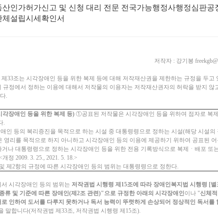
동산인가허가신고 및 신청 대리 전문 전국가능행정사행정심판공
단체설립시세확인서
저작자 : 강기봉 freekgb@g
 제33조는 시각장애인 등을 위한 복제 등에 대해 저작재산권을 제한하는 규정을 두고 
이 규정에서 정하는 이용에 대해서 저작물의 이용자는 저작재산권자의 허락을 받지 않
다.
시각장애인 등을 위한 복제 등)
①공표된 저작물은 시각장애인 등을 위하여 점자로 복
다.
애인 등의 복리증진을 목적으로 하는 시설 중 대통령령으로 정하는 시설(해당 시설의 
은 영리를 목적으로 하지 아니하고 시각장애인 등의 이용에 제공하기 위하여 공표된 
하거나 대통령령으로 정하는 시각장애인 등을 위한 전용 기록방식으로 복제ㆍ배포 또
정 2009. 3. 25., 2021. 5. 18.>
 및 제2항의 규정에 따른 시각장애인 등의 범위는 대통령령으로 정한다.
에서 시각장애인 등의 범위는
저작권법 시행령 제15조에 따라 장애인복지법 시행령 [별표
종류 및 기준에 따른 장애인(제2조 관련)"으로 규정한 아래의 시각장애인
이나 "
신체적
애로 인하여 도서를 다루지 못하거나 독서 능력이 뚜렷하게 손상되어 정상적인 독서를 할
을 말합니다(저작권법 제33조, 저작권법 시행령 제15조).