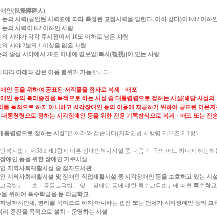
장애인(視覺障碍人)
 눈의 시력(공인된 시력표에 따라 측정된 교정시력을 말한다. 이하 같다)이 0.02 이하
 눈의 시력이 0.2 이하인 사람
눈의 시야가 각각 주시점에서 10도 이하로 남은 사람
눈의 시야 2분의 1 이상을 잃은 사람
눈의 중심 시야에서 20도 이내에 겹보임[복시(複視)]이 있는 사람
에 따라
아래와 같은 이용 행위가 가능
합니다.
애인 등을 위하여 공표된 저작물을 점자로 복제ㆍ배포
애인 등의 복리증진을 목적으로 하는 시설 중 대통령령으로 정하는 시설(해당 시설의 
영리를 목적으로 하지 아니하고 시각장애인 등의 이용에 제공하기 위하여 공표된 어문저
 대통령령으로 정하는 시각장애인 등을 위한 전용 기록방식으로 복제ㆍ배포 또는 전
대통령령으로 정하는 시설
"은 아래와 같습니다(저작권법 시행령 제14조 제1항).
애인복지법」 제58조제1항에 따른 장애인복지시설 중 다음 각 목의 어느 하나에 해당하
각장애인 등을 위한 장애인 거주시설
애인 지역사회재활시설 중 점자도서관
애인 지역사회재활시설 및 장애인 직업재활시설 중 시각장애인 등을 보호하고 있는 시
유아교육법」, 「초ㆍ중등교육법」 및 「장애인 등에 대한 특수교육법」에 따른
특수학교
등을 위하여 특수학급을 둔 각급학교
지방자치단체, 영리를 목적으로 하지 아니하는 법인 또는 단체가 시각장애인 등의 교
 복리 증진을 목적으로 설치ㆍ운영하는 시설