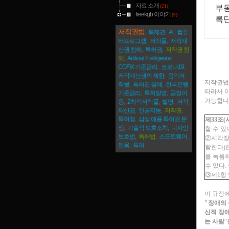
자료 소개
(21)
부
freekgb 이야기
(9)
록
저작권법
,
복제권
,
Ai
,
컴퓨
터프로그램
,
저작물
,
저작재
산권 침해
,
특허권
,
저작권 침
해
,
Artificial Intelligence
,
COFIX 기준금리
,
코로나19
,
저작재산권의 제한
,
음악저
저작권법
작물
,
특허권 침해
,
한국은행
따라서 
기준금리
,
특허발명
,
공정이
가능합니
용
,
2차적저작물
,
발명
,
저작
재산권
,
인공지능
,
저작권
,
특허청
,
삼성 애플 특허권 분
제33조(
쟁
,
기술적 보호조치
,
디자인
할 수 있
보호법
,
특허법
,
소프트웨어
,
②시각장
인용
,
특허
,
함한다)
을 녹음
수 있다. <개
③제1항
이 규정
"장애의 
신적 장
는 사람
"