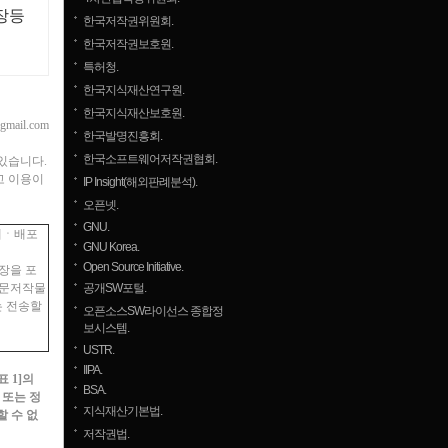
장등
한국저작권위원회.
한국저작권보호원.
특허청.
한국지식재산연구원.
한국지식재산보호원.
mail.com
한국발명진흥회.
한국소프트웨어저작권협회.
있습니다.
고 이용이
IP Insight(해외판례분석).
오픈넷.
GNU.
제ㆍ배포
GNU Korea.
Open Source Initiative.
장을 포
어문저작물
공개SW포털.
는 전송할
오픈소스SW라이선스 종합정
보시스템.
USTR.
IIPA.
 1]의
BSA.
 또는 정
지식재산기본법.
 수 없
저작권법.