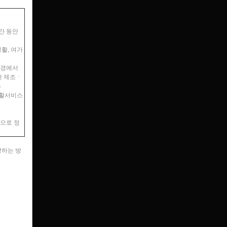
간 동안
활, 여가
환경에서
한 제조ㆍ
)
재활서비스
으로 정
당하는 방