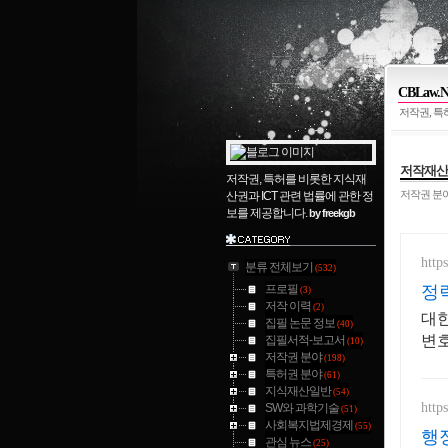
CBLaw.N
저작권, 특
저작재산권의
저작권, 특허를 비롯한 지식재
저작권 분
산권과 ICT 관련 법률에 관한 정
보를 제공합니다.
by freekgb
http
분류 전체보기
(532)
프로필
정
(3)
저작 이력
(2)
대
집필 논문 정보
(40)
변
집필서적-보고서
(10)
저작권 분야
(198)
특허권 분야
(61)
지식재산일반
(54)
http
SW와 과학기술
(51)
사회복지법제경제
(55)
행
관심 뉴스
(25)