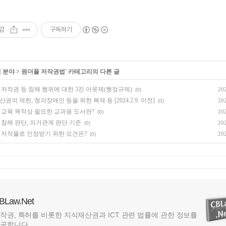
감
구독하기
 분야
>
원더풀 저작권법
' 카테고리의 다른 글
 저작권 등 침해 행위에 대한 3진 아웃제(행정규제)
20
(0)
권의 제한, 청각장애인 등을 위한 복제 등 [2024.2.9. 이전]
20
(0)
 교육 목적상 필요한 교과용 도서란?
20
(0)
 침해 판단, 의거관계 판단 기준
20
(0)
 저작물로 인정받기 위한 요건은?
20
(0)
BLaw.Net
작권, 특허를 비롯한 지식재산권과 ICT 관련 법률에 관한 정보를
공합니다.