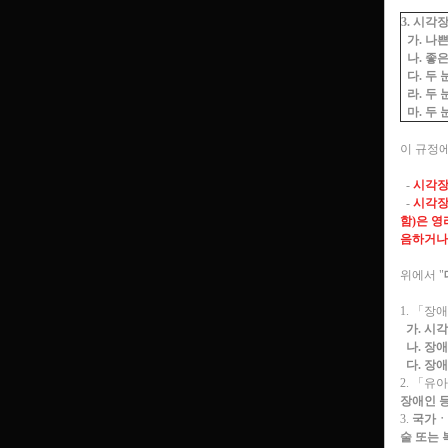
3. 시각
가. 나쁜
나. 좋은
다. 두 
라. 두 
마. 두 
이 규정
-
시각장
-
시각장
함)은 
음하거나
위에서 "
1. 「장
가. 시
나. 장
다. 장
2. 「
장애인 
3.
국가ㆍ
술 또는