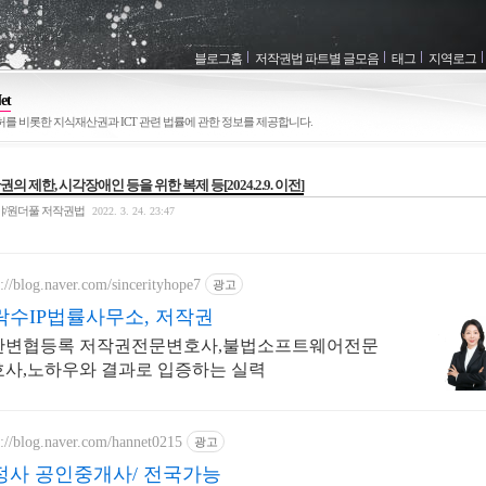
블로그홈
저작권법 파트별 글모음
태그
지역로그
et
허를 비롯한 지식재산권과 ICT 관련 법률에 관한 정보를 제공합니다.
달력
 제한, 시각장애인 등을 위한 복제 등[2024.2.9. 이전]
야/원더풀 저작권법
2022. 3. 24. 23:47
s://blog.naver.com/sincerityhope7
광고
락수IP법률사무소, 저작권
최근에 올라온 글
한변협등록 저작권전문변호사,불법소프트웨어전문
링크
호사,노하우와 결과로 입증하는 실력
s://blog.naver.com/hannet0215
광고
정사 공인중개사/ 전국가능