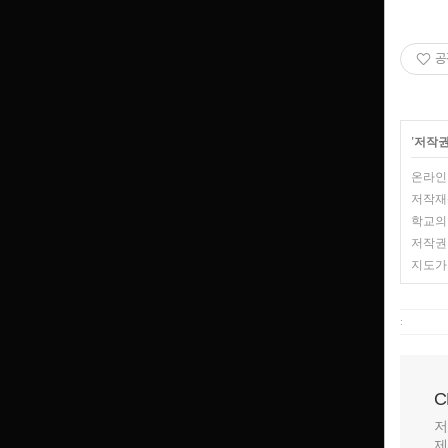
공
'
저작권
온라인
저작재산
학교의
저작권
지도가
:
C
저
제