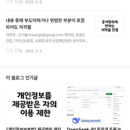
1
0
2022. 4. 5.
보호의 대상이 됩니다. 이에 대해 저작권법은 공공저작물
을 자유이용할 수 있도록 저작재산권을 제한하는 규정을
두고 있습니다(저작권법 제24조의2). 저작권법 제24조의
내용 중에 부도덕하거나 위법한 부분이 포함
2(공공저작물의 자유이용) ① 국가 또는 지방자치단체가
업무상 작성하여 공표한 저작물이나 계약에 따라 저작재산
되어도 저작물
글 내용
권의 전부를 보유한 저작물은 허락 없이 이용할 수 있다. 다
저작자 : 강기봉 freekgb@gmail.com 특허법, 실용신
만, 저작물이 다음 각 호의 어느 하나에 해당하는 경우에는
안법, 디자인보호법, 상표법 등의 산업재산권은 공서양속
그러하지 아니하다. 1. 국가안전보장에 관련되는 정보를 포
에 반하는 창작물은 특허 등을 받을 수 없습니다. 예를 특허
함하는 경우 2. 개인의 사생활 또는 사업상 비밀에 해당하
1
0
2022. 4. 2.
법 제32조는 이를 특허를 받을 수 없는 발명으로 규정하고
는 경우 3. 다른 법률에 따..
있습니다. 특허법 제32조(특허를 받을 수 없는 발명) 공공
의 질서 또는 선량한 풍속에 어긋나거나 공중의 위생을 해
칠 우려가 있는 발명에 대해서는 제29조제1항에도 불구하
고 특허를 받을 수 없다. 그렇지만 저작권법은 제2조 제1호
이 블로그 인기글
에서 저작물을 ‘인간의 사상 또는 감정을 표현한 창작물’이
라고 정의하고 제7조에서 보호받지 못하는 저작물을 규정
하고 있지만 위와 같은 규정은 없습니다. 따라서 저작권법
의 정의에 부합하고 동법 제7조의 보호받지 못하는 저작물
에 속하지 않으면 저작권법..
[개인정보보호법] 제공받은 개인
DeepSeek-R1 등장과 추론 능