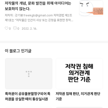
저작물의 개념, 문화 발전을 위해 아이디어는
서 동물이나 인공지능에 의한 창작물을 저작물로 보호할
수 있는지에 대한 논란이 있어 왔습니다. 우선 동물은 저작
보호하지 않는다.
글 내용
자가 될 수 없다는 점에는 공감하는 것 같습니다. 그런데 인
저작자 : 강기봉 freekgb@gmail.com 저작권법 제2조
공지능에 의한 창작물에 대해서는 다양한 견해가 나타나고
제1호는 "저작물은 인간의 사상 또는 감정을 표현한 창작
있습니다. 인공지능은 산업과 관련되어 있고 그로 인해 다
물을 말한다."고 정의합니다. 그리고 이 정의에는 '표현한
양한 이해관계가 개입될 수 있기 때문입니다. 게다가 인공
0
0
2022. 2. 16.
창작물'을 저작물로 정의합니다. 즉, 저작권법은 '아이디
지능을 이용한 창작은 인간..
어'가 아니라 '표현'을 저작물로 보호(아이디어·표현 이분
법, idea-expression dichotomy)합니다. 그럼 '아이
디어'는 중요한 것이 아닐까요? '아이디어'는 문화의 핵심
이라고 할 수 있으므로 중요합니다. 그런데 '아이디어' 그
이 블로그 인기글
자체 보다는 인류가 문화를 형성하고 발전시킨다는 대의가
더 중요하고, 국가가 저작물을 저작권법에 의해 보호하는
이유는 바로 저작물이 국민이 저작한 것이기도 하지만 문
화를 발전시키는 중요한 수단이 되기 때문입니다. 따라서
'아이디어'..
특허권이 공유물분할청구되어 특
저작권 침해 판단, 의거관계 판단
허권을 상실한 때의 통상실시권
기준