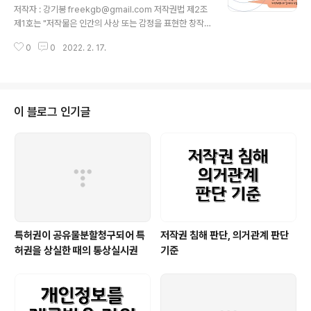
표준계약서를 적용할 때, 고시는 계약당사자가 함께 제공
저작자 : 강기봉 freekgb@gmail.com 저작권법 제2조
되는 미술창작대가 지급기준을 참고하여 계약서를 작성하
제1호는 "저작물은 인간의 사상 또는 감정을 표현한 창작
도록 규정되어 있습니다. 원문 출처 : http://www.mcst.g
물을 말한다."고 정의합니다. 그리고 이 정의에는 '인간의
o.kr/kor/s_data/ordinance/instruct..
0
0
2022. 2. 17.
사상과 감정'을 표현한 것을 저작물로 정의합니다. 즉, 저작
권법은 저작물의 창작자가 '인간'이라고 기술하고 있습니
다. 현대는 동물이나 인공지능이 창작할 수 있고 이런 점에
서 동물이나 인공지능에 의한 창작물을 저작물로 보호할
수 있는지에 대한 논란이 있어 왔습니다. 우선 동물은 저작
이 블로그 인기글
자가 될 수 없다는 점에는 공감하는 것 같습니다. 그런데 인
공지능에 의한 창작물에 대해서는 다양한 견해가 나타나고
있습니다. 인공지능은 산업과 관련되어 있고 그로 인해 다
양한 이해관계가 개입될 수 있기 때문입니다. 게다가 인공
지능을 이용한 창작은 인간..
특허권이 공유물분할청구되어 특
저작권 침해 판단, 의거관계 판단
허권을 상실한 때의 통상실시권
기준