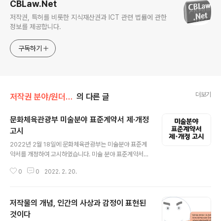
CBLaw.Net
저작권, 특허를 비롯한 지식재산권과 ICT 관련 법률에 관한
정보를 제공합니다.
구독하기
더보기
저작권 분야/원더풀 저작권법
의 다른 글
문화체육관광부 미술분야 표준계약서 제·개정
고시
글 내용
2022년 2월 18일에 문화체육관광부는 미술분야 표준계
약서를 개정하여 고시하였습니다. 미술 분야 표준계약서는
아래와 같습니다. 1. 전시 및 판매위탁계약서 2. 전속계약
0
0
2022. 2. 20.
서(작가) 3. 판매위탁계약서(작가와 화랑 등) 4. 판매위탁
계약서(소장자와 화랑 등) 5. 매매계약서(매수인과 화랑
등) 6. 매매계약서(매수인과 작가) 7. 전시계약서 8. 전시기
저작물의 개념, 인간의 사상과 감정이 표현된
획계약서 9. 대관계약서 10. 모델계약서 11. 건축물 미술작
품 제작계약서 12. 공동창작계약서 이에 대해 위 미술 분야
것이다
글 내용